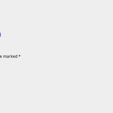
)
are marked
*