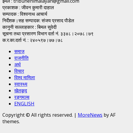
इमेल : tribunehimalayan@gmail.com
प्रकाशक : जीवन कुमारी दाहाल
सम्पादक : विश्वनाथ आचार्य
निर्देशक।सह सम्पादक: संजय प्रसाद पाैडेल
कानुनी सल्लाहकार : बिमल सुवेदी
सूचना तथा प्रसारण विभाग दर्ता नं. ३३४८।२०७८।७९
क.र.का.दर्ता नं. : २४०५९७।७७।७८
समाज
राजनीति
अर्थ
विचार
विश्व मामिला
स्वास्थ्य
खेलकूद
रङ्गमञ्च
ENGLISH
Copyright © All rights reserved.
|
MoreNews
by AF
themes.