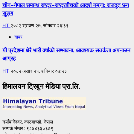
चीन–नेपाल सम्बन्ध राष्ट्र–राष्ट्रबीचको आदर्श नमूना: राजदूत छन
सुङ्ग
HT
२०८२ श्रावण २७, सोमबार २३:३९
खबर
यी प्रदेशमा धेरै भारी वर्षाको सम्भावना, आवश्यक सतर्कता अपनाउन
आग्रह
HT
२०८२ असार २१, शनिबार ०७:५३
हिमालयन ट्रिबुन मेडिया प्रा.लि.
नयाँबानेश्वर, काठमाण्डाै, नेपाल
सम्पर्क नंम्बर : ९८४४३६०३७९