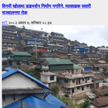
विनयी खोलामा डाइभर्सन निर्माण नगरिने, मालवाहक सवारी
सञ्चालनमा रोक
HT
२०८२ असार ७, शनिबार ०८:३७