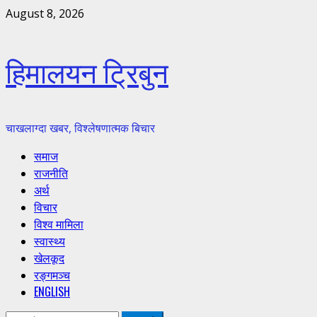
Skip
August 8, 2026
to
content
हिमालयन ट्रिबुन
चाखलाग्दा खबर, विश्लेषणात्मक बिचार
Primary
समाज
Menu
राजनीति
अर्थ
विचार
विश्व मामिला
स्वास्थ्य
खेलकूद
रङ्गमञ्च
ENGLISH