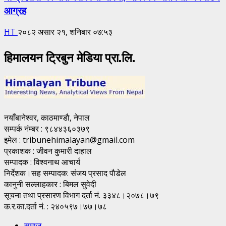
आग्रह
HT
२०८२ असार २१, शनिबार ०७:५३
हिमालयन ट्रिबुन मेडिया प्रा.लि.
नयाँबानेश्वर, काठमाण्डाै, नेपाल
सम्पर्क नंम्बर : ९८४४३६०३७९
इमेल : tribunehimalayan@gmail.com
प्रकाशक : जीवन कुमारी दाहाल
सम्पादक : विश्वनाथ आचार्य
निर्देशक।सह सम्पादक: संजय प्रसाद पाैडेल
कानुनी सल्लाहकार : बिमल सुवेदी
सूचना तथा प्रसारण विभाग दर्ता नं. ३३४८।२०७८।७९
क.र.का.दर्ता नं. : २४०५९७।७७।७८
समाज