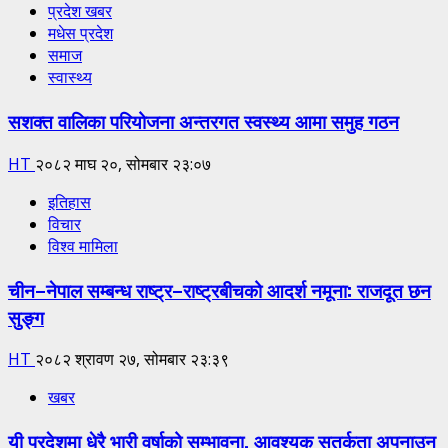
प्रदेश खबर
मधेस प्रदेश
समाज
स्वास्थ्य
सशक्त वालिका परियोजना अन्तरगत स्वस्थ्य आमा समुह गठन
HT
२०८२ माघ २०, सोमबार २३:०७
इतिहास
विचार
विश्व मामिला
चीन–नेपाल सम्बन्ध राष्ट्र–राष्ट्रबीचको आदर्श नमूना: राजदूत छन
सुङ्ग
HT
२०८२ श्रावण २७, सोमबार २३:३९
खबर
यी प्रदेशमा धेरै भारी वर्षाको सम्भावना, आवश्यक सतर्कता अपनाउन