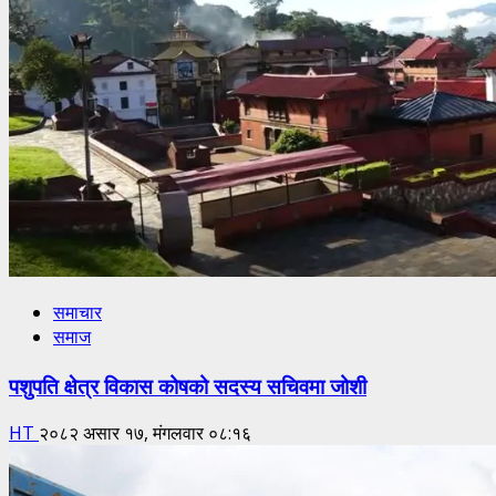
समाचार
समाज
पशुपति क्षेत्र विकास कोषको सदस्य सचिवमा जोशी
HT
२०८२ असार १७, मंगलवार ०८:१६