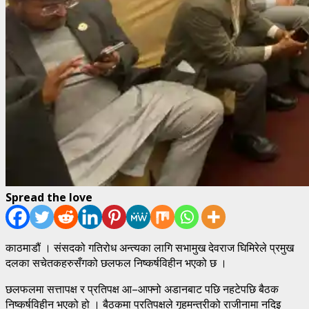
Spread the love
काठमाडौं । संसदको गतिरोध अन्त्यका लागि सभामुख देवराज घिमिरेले प्रमुख
दलका सचेतकहरुसँगको छलफल निष्कर्षविहीन भएको छ ।
छलफलमा सत्तापक्ष र प्रतिपक्ष आ–आफ्नो अडानबाट पछि नहटेपछि बैठक
निष्कर्षविहीन भएको हो । बैठकमा प्रतिपक्षले गृहमन्त्रीको राजीनामा नदिइ