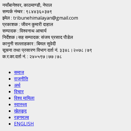
नयाँबानेश्वर, काठमाण्डाै, नेपाल
सम्पर्क नंम्बर : ९८४४३६०३७९
इमेल : tribunehimalayan@gmail.com
प्रकाशक : जीवन कुमारी दाहाल
सम्पादक : विश्वनाथ आचार्य
निर्देशक।सह सम्पादक: संजय प्रसाद पाैडेल
कानुनी सल्लाहकार : बिमल सुवेदी
सूचना तथा प्रसारण विभाग दर्ता नं. ३३४८।२०७८।७९
क.र.का.दर्ता नं. : २४०५९७।७७।७८
समाज
राजनीति
अर्थ
विचार
विश्व मामिला
स्वास्थ्य
खेलकूद
रङ्गमञ्च
ENGLISH