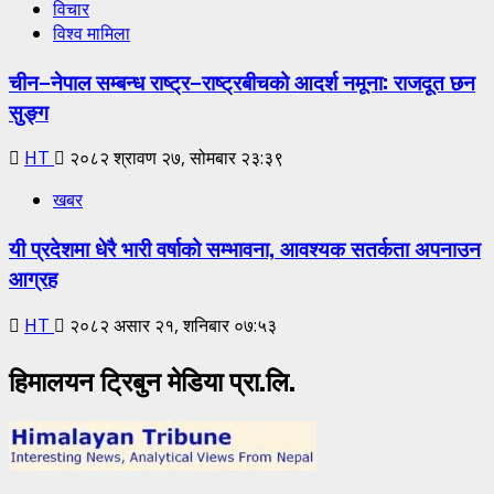
विचार
विश्व मामिला
चीन–नेपाल सम्बन्ध राष्ट्र–राष्ट्रबीचको आदर्श नमूना: राजदूत छन
सुङ्ग
HT
२०८२ श्रावण २७, सोमबार २३:३९
खबर
यी प्रदेशमा धेरै भारी वर्षाको सम्भावना, आवश्यक सतर्कता अपनाउन
आग्रह
HT
२०८२ असार २१, शनिबार ०७:५३
हिमालयन ट्रिबुन मेडिया प्रा.लि.