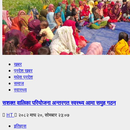
खबर
प्रदेश खबर
मधेस प्रदेश
समाज
स्वास्थ्य
सशक्त वालिका परियोजना अन्तरगत स्वस्थ्य आमा समुह गठन
HT
२०८२ माघ २०, सोमबार २३:०७
इतिहास