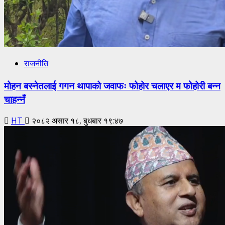
राजनीति
मोहन बस्नेतलाई गगन थापाको जवाफः फोहोर चलाएर म फोहोरी बन्न
चाहन्नँ
HT
२०८२ असार १८, बुधबार १९:४७