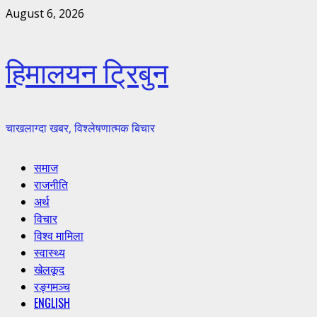
Skip
August 6, 2026
to
content
हिमालयन ट्रिबुन
चाखलाग्दा खबर, विश्लेषणात्मक बिचार
Primary
समाज
Menu
राजनीति
अर्थ
विचार
विश्व मामिला
स्वास्थ्य
खेलकूद
रङ्गमञ्च
ENGLISH