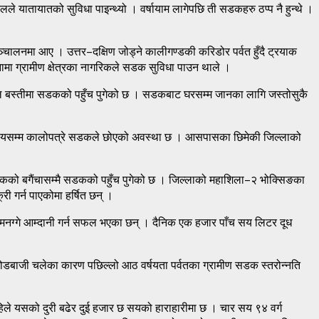
यातायातको सुविधा पाइन्थ्यो । वर्षायाम लागेपछि ती सडकहरु ठप्प नै हुन्थे ।
चालनमा आए । उत्तर–दक्षिण जोड्ने कालीगण्डकी करिडोर पर्वत हुँदै ट्रयाक
हिनामा ग्रामीण क्षेत्रका नागरिकले सडक सुविधा पाउन थाले ।
टोल बस्तीमा सडकको पहुँच पुगेको छ । सडकबाट घरसम्म जानका लागि जस्तोसुकै
्यालयसम्म कालोपत्रे सडकले छोएको अवस्था छ । आसपासका छिमेकी जिल्लाको
 कृषकको बगैंचासम्मै सडकको पहुँच पुगेको छ । जिल्लाको महाशिला–२ भोक्सिङका
री गर्न पाएकोमा हर्षित छन् ।
र मनग्गे आम्दानी गर्न सफल भएका छन् । दैनिक एक हजार पाँच सय लिटर दूध
होडबाजी चलेका कारण पछिल्लो आठ वर्षयता पर्वतका ग्रामीण सडक स्तरोन्नति
े यसको दुरी बढेर दुई हजार छ सयको हाराहारीमा छ । चार सय ९४ वर्ग