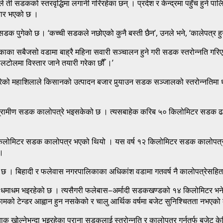
 ती सडकको स्तरवृद्धिमा लगानी गरिरहेका छन् । प्रदेश र केन्द्रमा पहुँच हुने प
्तार भएको छ ।
 पुगेको छ । ‘कच्ची सडकले नछोएको कुनै बस्ती छैन’, उनले भने, ‘कालेपत्र हुन 
ाका सबैजसो वडामा बाह्रै महिना सवारी सञ्चालन हुने गरी सडक स्तरोन्नति गरिएको
लटोलमा विस्तार जाने तयारी गरेका छौँ ।’
को महाशिलाले किसानको उत्पादन बजार पुर्‍याउन सडक सञ्जालको स्तरोन्नतिमा
ग्रामीण सडक कालोपत्रे भइसकेको छ । त्यसबाहेक करिब ५० किलोमिटर सडक ढलान
२० किलोमिटर सडक कालोपत्र भएको थियो । यस वर्ष १२ किलोमिटर सडक कालोपत्र गर्
 ।
को छ । बिहादी र फलेवास नगरपालिकाका अधिकांश वडामा गतवर्ष नै कालोपत्रेसहितक
ाम धमाधम भइरहेको छ । त्यसैगरी फलेबास–अर्मादी सडकखण्डको १४ किलोमिटर भने
को टेन्डर आह्वान हुन नसकेको र चालु आर्थिक वर्षमा बजेट सुनिश्चितता नभएको
 खोल्नेभन्दा भइरहेका पुराना सडकलाई स्तरोन्नति र कालोपत्र गर्नतर्फ बजेट केन्द