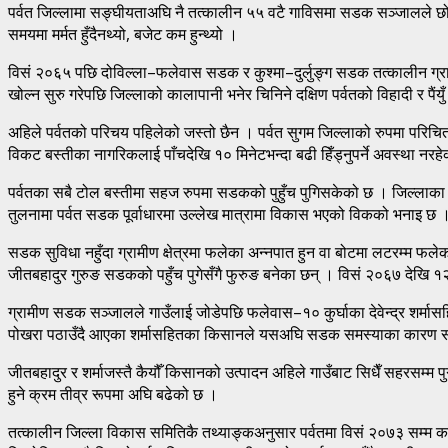
पर्वत जिल्लामा सङ्घीयताअघि नै तत्कालीन ५५ वटै गाविसमा सडक सञ्जालले छोएक
समयमा मर्मत हुँदैनथ्यो, बजेट कम हुन्थ्यो ।
विसं २०६५ पछि दोविल्ला–फलेवास सडक र कुश्मा–दुर्लुङ्ग सडक तत्कालीन ग्राम
खोल्न सुरु गरेपछि जिल्लाको कालापानी भनेर चिनिने दक्षिण पर्वतको विहादी र पै
अहिले पर्वतको परिचय पहिलेको जस्तो छैन । पर्वत सुगम जिल्लाको रुपमा परि
विकट बस्तीका नागरिकलाई पाँचदेखि १० मिनेटभन्दा बढी हिँड्नुपर्ने अवस्था नरहे
पर्वतका सबै टोल बस्तीमा सहज रुपमा सडकको पुहुँच पुगिसकेको छ । जिल्ला
तुलनामा पर्वत सडक पूर्वाधारमा उल्लेख मात्रामा विकास भएको विकको भनाइ छ 
सडक सुविधा नहुँदा ग्रामीण क्षेत्रमा फलेका अन्नपात हुन वा बोटमा लटरम्म फल
जीतबहादुर गुरुङ सडकको पहुँच पुगेसँगै फुरुङ बनेका छन् । विसं २०६७ देखि १२ रो
ग्रामीण सडक सञ्जालले गाउँलाई जोडेपछि फलेवास–१० कुर्घाका देवेन्द्र शर्म
पोखरा पठाउँदै आएका शर्मासहितका किसानले यसअघि सडक समस्याका कारण सास
जीतबहादुर र शर्माजस्तै कैयौँ किसानको उत्पादन अहिले गाउँबाट सिधैँ सहरसम
हुने क्रम तीव्र रूपमा अघि बढेको छ ।
तत्कालीन जिल्ला विकास समितिकै तथ्याङ्कअनुसार पर्वतमा विसं २०७३ सम्म 