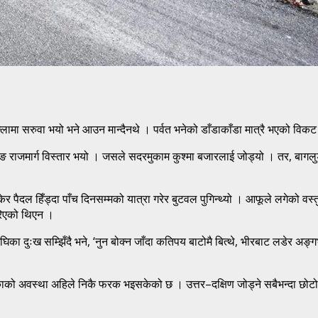
्लामा सरुवा भयो भने आउन मान्दैनथे । पर्वत भनेको डाँडाकाँडा मात्रै भएको वि
 राजमार्ग विस्तार भयो । जसले सदरमुकाम कुश्मा बजारलाई जोड्यो । तर, बागलुङबा
र पैदल हिँड्दा पाँच दिनसम्मको यात्रा गरेर बुटवल पुगिन्थ्यो । आफूले लगेको वस्त
गरिएको थिएन ।
िका दुःख सम्झिँदै भने, ‘नुन बोक्न जाँदा कतिपय बाटोमै बित्थे, भीरबाट लडेर अङ
ाको अवस्था अहिले निकै फरक भइसकेको छ । उत्तर–दक्षिण जोड्ने सबैभन्दा छोटो म