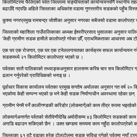
किलोमिटरमा फैलिएको पर्वत जिल्लामा सङ्घीयताको कार्यान्वयनसँगै स्थानीय तहले
बढाउँदै गएपछि अहिले जिल्लाका अधिकांश वडामा गुणस्तरीय सडकको पहुँच विस
कुश्मा नगरप्रमुख रामचन्द्र जोशीका अनुसार नगरका सबैजसो वडामा कालोपत्र सडक
जिल्लाको महाशिला गाउँपालिकाका अध्यक्ष ईश्वरीप्रसाद भुसालका अनुसार पालिक
‘केही ग्रामीण सडक हामीले कालोपत्रे गरेका छौँ, प्राथमिकताका आधारमा अब टो
एक घर एक रोजगार, एक घर एक टनेललगायतका कार्यक्रम सफल कार्यान्वयन गरे
सडकमध्ये २१ किलोमिटर कालोपत्र भएको छ ।
पर्वतका सातै पालिकाको तथ्याङ्कअनुसार हालसम्म करिब चार सय किलोमिटर 
ढलान गर्नुपरेको प्राविधिकको भनाइ छ ।
पूर्वाधार विकास कार्यालय पर्वतका प्रमुख सन्तोष अर्यालका अनुसार गत वर्ष 
भएकोमा केही सम्पन्न भएको छ भने केही सडक निर्माणाधीन अवस्थामा रहेका छन्
ग्रामीण भेगमै पर्ने कालीगण्डकी करिडोर (लोकमार्ग)को काम तीव्र रूपमा भइरहे
लोकमार्गअन्तर्गत पर्वतको सेतीवेणीदेखि अर्मादीसम्म ४३ किलोमिटर सडकको क
अगाडि बढाउन सकिएको छैन । उक्त खण्डमा समयमा काम नहुँदा कालोपत्रेको काम
जिल्लाका ६१ वटै वडाका हरेक टोलटोलमा सडक सुविधा पुगेको पर्वतमा नयाँ ट्रयाक