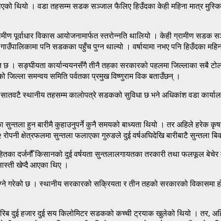
ो थियो । वडा तहसम्म सडक सञ्जाल फैलिए हिउँदका केही महिना मात्र मुस्किलले 
ीण पूर्वाधार विकास आयोजनामार्फत स्तरोन्नति थालियो । केही ग्रामीण सडक सञ्
ंयुँ गाउँपालिकामा पनि सडकका पहुँच पुग्न थाल्यो । वर्षायामा नभए पनि हिउँदका म
चित छ । सङ्घीयता कार्यान्वयनसँगै तीनै तहका सरकारको पहलमा जिल्लाका सबै 
को जिल्ला समन्वय समिति पर्वतका प्रमुख विष्णुराम विक बताउँछन् ।
का सातवटै स्थानीय तहसम्म कालोपत्रे सडकको सुविधा छ भने अधिकांश वडा कार
।
ेका सुन्तला हुन बारीमै कुहाउनुपर्ने कुनै समयको बाध्यता थियो । तर अहिले हरेक
पनी क्षेत्रफलमा सुन्तला फलाएका गुरुङले दुई वर्षअघिदेखि बारीबाटै सुन्तला बिक्
ासहितका दर्जनौँ किसानको दुई वर्षयता सुन्तलालगायतका तरकारी तथा फलफूल बेचे
्ती खेप्दै आएका थिए ।
्म पुग्ने गरेको छ । स्थानीय सरकारको सक्रियता र तीन तहको सरकारको विकासमा 
करिब दुई हजार दुई सय किलोमिटर सडकको कच्ची ट्रयाक खुलेको थियो । तर, अहिल