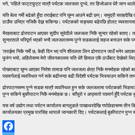
भने, ‘पहिले फाट्टफुट्ट मात्रै पर्यटक जलजला पुग्थे, तर हिजोआज धेरै जान था
यति बेला गर्मी बढेको हुँदा तराईबाट पनि घुम्न आउने बढी छन्। समुद्री सतहदेखि
ठाउँमा उभिएर नजिकै देख्न सकिन्छ। पर्यटकको सङ्ख्या बढेपछि होलट व्यवसायस
भैरहवाबाट ढोरपाटन आएका सुदीप सुवेदीले जलजला निकै सुन्दर रहेको बताए। त
सुन्दरताले भरिपूर्ण भएको भन्दै जलजलासम्म पुग्ने सडकलाई सहज बनाउन सके पर्
‘तराईमा निकै गर्मी छ, केही दिन भए पनि शीतलता लिन ढोरपाटन जाउँ भनेर आएका थि
फुरुंग भयो, अहिलेसम्म मेरो जीवनकालमा यति धेरै हिमाल एकै ठाउँबाट देखेको थिएन
पोखराबाट घुम्न आएका नितेश तामाङ पनि जलजला क्षेत्र निकै मनमोहक रहेको बत
पदमार्गलाई व्यवस्थित गर्न सके बढीभन्दा बढी विदेशी पर्यटक भित्र्याउन सकिने त
ढोरपाटनसम्म पुग्ने सडक मात्रै व्यवस्थित हुन सके जलजलामा पर्यटकको भिडभाड 
पुग्न सकिने बुकीपाटन निकै मनमोहक छ। साँघुरो र अप्ठ्यारो पदमार्ग हुँदै पर्यटक 
यस वर्ष उद्योग तथा पर्यटन कार्यालय बागलुङले पाखाथरदेखि गर्पाछेडासम्म तीन क
कार्यालयका प्रमुख पारसिंह थापाले जानकारी दिए। पर्यटकलाई बुकीपाटन पुग्न सहज