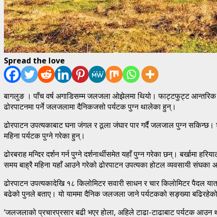
Spread the love
बागलुङ । पाँच वर्ष अगाडिसम्म जलजला ओझेलमा थियो। फाट्टफुट्ट आन्तरिक प
ढोरपाटनमा पर्ने जलजलामा दैनिकजसो पर्यटक पुग्न थालेका हुन्।
ढोरपाटन उपत्यकाबाट घना जंगल र ठूला जंघार पार गर्दै जलजाल पुग्न सकिन्छ। श
महिना पर्यटक पुग्ने गरेका हुन्।
ढोरबराह मन्दिर दर्शन गर्न पुग्ने दर्शनार्थीसमेत यहाँ पुग्न गरेका छन्। बर्खा
समय बाह्रै महिना यहाँ आउने गरेको ढोरपाटन उपत्यका होटल व्यवसायी संघका अध
ढोरपाटन उपत्यकादेखि १८ किलोमिटर सवारी साधन र चार किलोमिटर पैदल यात
बढेको पुनले बताए। यो याममा दैनिक जलजला जाने पर्यटकको सङ्ख्या बढिरहेको
‘जलजलाको प्रचारप्रसार बढी भएर होला, अहिले टाढा-टाढाबाट पर्यटक आउन थाल