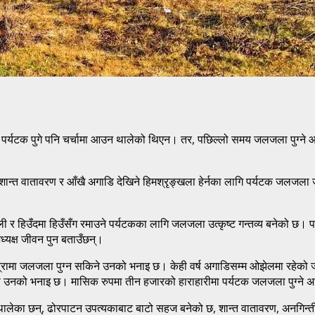
र्यटक पुगे पनि चर्चामा आउन थालेको थिएन। तर, पछिल्लो समय जलजला पुग्ने आन
ान्त वातावरण र आँखै अगाडि देखिने हिमश्रृङ्खला हेर्नका लागि पर्यटक जलजला ज
मा हरियाली र हिउँदमा हिउँसँग रमाउने पर्यटकका लागि जलजला उत्कृष्ट गन्तव्य बनेको
्यक्ष जीवन पुन बताउँछन्।
्रामा जलजला पुग्न सकिने उनको भनाइ छ। केही वर्ष अगाडिसम्म ओझेलमा रहेक
 उनको भनाइ छ। मासिक रुपमा तीन हजारको हाराहारीमा पर्यटक जलजला पुग्ने अध्
ेका छन्, ढोरपाटन उपत्यकाबाट बाटो सहज बनेको छ, शान्त वातावरण, अनगिन्ती 