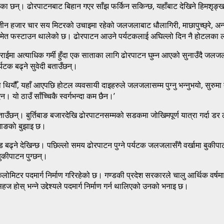
लेका छन्। ढोरपाटनबाट बिहान गएर साँझ फर्किन सकिन्छ, यहाँबाट देखिने हिमशृङ्खल
 तीन हजार चार सय मिटरको उचाइमा रहेको जलजलाबाट धौलागिरी, माछापुच्छ्रे, अन्नपूर
मेत फस्टाउन थालेको छ। ढोरपाटन आउने पर्यटकलाई अघिल्लो दिन नै होटलका लागि स
राईमा अत्याधिक गर्मी हुँदा एक साताका लागि ढोरपाटन घुम्न आएको सुनाउँदै ज
यटक बढ्ने सुवेदी बताउँछन्।
यौँ, यहाँ आएपछि होटल व्यवसायी दाइहरुले जलजलासम्म पुग्नु भन्नुभयो, सुरुमा त ख
। यो ठाउँ साँच्चिकै स्वर्गभन्दा कम छैन।’
ाउँछन्। बुर्तिबाङ बजारदेखि ढोरपाटनसम्मको सडकमा जोखिमपूर्ण यात्रा गर्दा ड
ामाङकाे बुझाइ छ।
बढ्ने देखिन्छ। पछिल्लो समय ढोरपाटन पुग्ने पर्यटक जलजलासँगै वर्खामा बुकीपाट
बुकीपाटन पुग्छन्।
िलोमिटर पदमार्ग निर्माण गरिरहेको छ। गण्डकी प्रदेश सरकारले चालु आर्थिक वर्षमा 
 होस् भन्ने उद्देश्यले पदमार्ग निर्माण गर्न थालिएको उनको भनाइ छ।