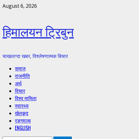
Skip
August 6, 2026
to
content
हिमालयन ट्रिबुन
चाखलाग्दा खबर, विश्लेषणात्मक बिचार
Primary
समाज
Menu
राजनीति
अर्थ
विचार
विश्व मामिला
स्वास्थ्य
खेलकूद
रङ्गमञ्च
ENGLISH