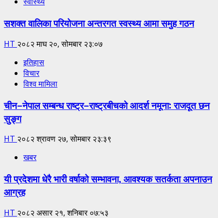
स्वास्थ्य
सशक्त वालिका परियोजना अन्तरगत स्वस्थ्य आमा समुह गठन
HT
२०८२ माघ २०, सोमबार २३:०७
इतिहास
विचार
विश्व मामिला
चीन–नेपाल सम्बन्ध राष्ट्र–राष्ट्रबीचको आदर्श नमूना: राजदूत छन
सुङ्ग
HT
२०८२ श्रावण २७, सोमबार २३:३९
खबर
यी प्रदेशमा धेरै भारी वर्षाको सम्भावना, आवश्यक सतर्कता अपनाउन
आग्रह
HT
२०८२ असार २१, शनिबार ०७:५३