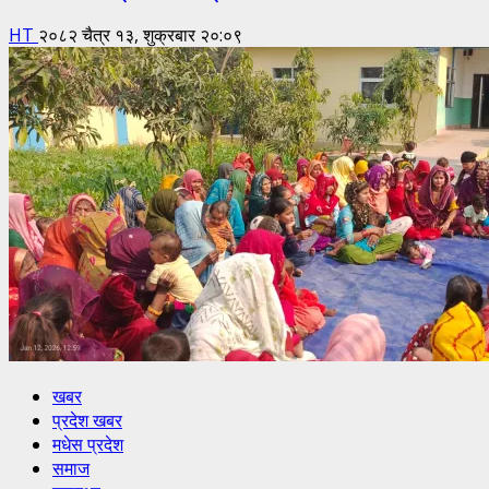
HT
२०८२ चैत्र १३, शुक्रबार २०:०९
खबर
प्रदेश खबर
मधेस प्रदेश
समाज