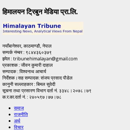
हिमालयन ट्रिबुन मेडिया प्रा.लि.
नयाँबानेश्वर, काठमाण्डाै, नेपाल
सम्पर्क नंम्बर : ९८४४३६०३७९
इमेल : tribunehimalayan@gmail.com
प्रकाशक : जीवन कुमारी दाहाल
सम्पादक : विश्वनाथ आचार्य
निर्देशक।सह सम्पादक: संजय प्रसाद पाैडेल
कानुनी सल्लाहकार : बिमल सुवेदी
सूचना तथा प्रसारण विभाग दर्ता नं. ३३४८।२०७८।७९
क.र.का.दर्ता नं. : २४०५९७।७७।७८
समाज
राजनीति
अर्थ
विचार