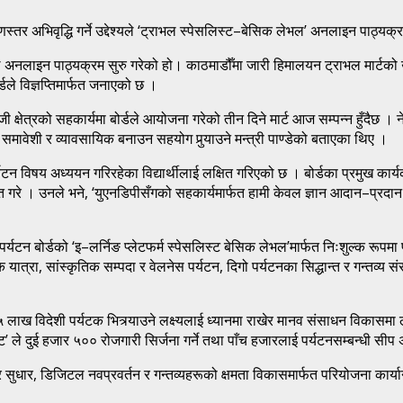
 गुणस्तर अभिवृद्धि गर्ने उद्देश्यले ‘ट्राभल स्पेसलिस्ट–बेसिक लेभल’ अनलाइन पाठ्य
र्डले अनलाइन पाठ्यक्रम सुरु गरेको हो। काठमाडौँमा जारी हिमालयन ट्राभल मार्ट
डले विज्ञप्तिमार्फत जनाएको छ ।
्रको सहकार्यमा बोर्डले आयोजना गरेको तीन दिने मार्ट आज सम्पन्न हुँदैछ । नेपालक
समावेशी र व्यावसायिक बनाउन सहयोग पुर्‍याउने मन्त्री पाण्डेको बताएका थिए ।
्यटन विषय अध्ययन गरिरहेका विद्यार्थीलाई लक्षित गरिएको छ । बोर्डका प्रमुख का
त गरे । उनले भने, ‘युएनडिपीसँगको सहकार्यमार्फत हामी केवल ज्ञान आदान–प्रदान 
ाल पर्यटन बोर्डको ‘इ–लर्निङ प्लेटफर्म स्पेसलिस्ट बेसिक लेभल’मार्फत निःशुल्क 
यात्रा, सांस्कृतिक सम्पदा र वेलनेस पर्यटन, दिगो पर्यटनका सिद्धान्त र गन्तव्य 
 विदेशी पर्यटक भित्र्याउने लक्ष्यलाई ध्यानमा राखेर मानव संसाधन विकासमा लग
ट’ ले दुई हजार ५०० रोजगारी सिर्जना गर्ने तथा पाँच हजारलाई पर्यटनसम्बन्धी सीप
र सुधार, डिजिटल नवप्रवर्तन र गन्तव्यहरूको क्षमता विकासमार्फत परियोजना कार्य