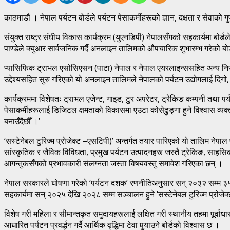
काठमाडौं । नेपाल पर्यटन बोर्डले पर्यटन पेसाकर्मीहरूको ज्ञान, दक्षता र सेवाको
संयुक्त राष्ट्र संघीय विकास कार्यक्रम (युएनडिपी) नेपालसँगको सहकार्यमा बो
पाण्डेले क्युआर सार्वजनिक गर्दै अनलाइन तालिमको औपचारिक शुभारम्भ गरेको बोर्
प्यासिफिक ट्राभल एसोसिएसन (पाटा) नेपाल र नेपाल एयरलाइन्ससहित अन्य निजी क्षेत
उद्देश्यसहित सुरु गरिएको यो अनलाइन तालिमले नेपालको पर्यटन उद्योगलाई दिगो, 
कार्यक्रममा विशेषतः ट्राभल एजेन्ट, गाइड, टुर अपरेटर, ट्रेकिङ कम्पनी तथा पर
पेसाकर्मीहरूलाई डिजिटल क्षमताको विकासमा एउटा कोसेढुङ्गा हुने विश्वास व्यक्
बनाउँदैछौँ ।’
‘सस्टेनेबल टुरिज्म प्रोजेक्ट –एसटिपी)’ अन्तर्गत तयार पारिएको यो तालिम नेप
सांस्कृतिक र जैविक विविधता, प्रमुख पर्यटन उत्पादनहरू जस्तै ट्रेकिङ, साहसिक 
आगन्तुकसँगको प्रभावकारी संलग्नता जस्ता विषयवस्तु समावेश गरिएका छन् ।
नेपाल सरकारले घोषणा गरेको ‘पर्यटन दशक’ रणनीतिअनुसार सन् २०३२ सम्म ३५ लाख
सहकार्यमा सन् २०२५ देखि २०२८ सम्म सञ्चालन हुने ‘सस्टेनेबल टुरिज्म प्रोजेक्
विशेष गरी महिला र सीमान्तकृत समुदायहरूलाई लक्षित गरी स्थानीय तहमा पूर्वाधा
आधारित पर्यटन प्रवर्द्धन गर्दै आर्थिक वृद्धिमा टेवा पुर्‍याउने बोर्डको विश्वास छ ।