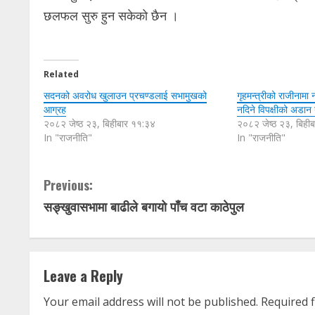
छलफल सुरु हुन सकेको छैन ।
Related
सदनको अवरोध खुलाउन प्रचण्डलाई सभामुखको
गृहमन्त्रीको राजीनामा
आग्रह
नदिने विपक्षीको अडा
२०८२ जेष्ठ २३, बिहीबार ११:३४
२०८२ जेष्ठ २३, बिही
In "राजनीति"
In "राजनीति"
C
Previous:
सङ्खुवासभामा बाढीले बगायो पाँच वटा काठेपुल
o
n
t
Leave a Reply
i
Your email address will not be published.
Required 