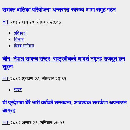
सशक्त वालिका परियोजना अन्तरगत स्वस्थ्य आमा समुह गठन
HT
२०८२ माघ २०, सोमबार २३:०७
इतिहास
विचार
विश्व मामिला
चीन–नेपाल सम्बन्ध राष्ट्र–राष्ट्रबीचको आदर्श नमूना: राजदूत छन
सुङ्ग
HT
२०८२ श्रावण २७, सोमबार २३:३९
खबर
यी प्रदेशमा धेरै भारी वर्षाको सम्भावना, आवश्यक सतर्कता अपनाउन
आग्रह
HT
२०८२ असार २१, शनिबार ०७:५३