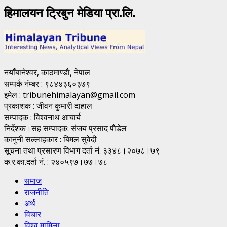
हिमालयन ट्रिबुन मेडिया प्रा.लि.
नयाँबानेश्वर, काठमाण्डाै, नेपाल
सम्पर्क नंम्बर : ९८४४३६०३७९
इमेल : tribunehimalayan@gmail.com
प्रकाशक : जीवन कुमारी दाहाल
सम्पादक : विश्वनाथ आचार्य
निर्देशक।सह सम्पादक: संजय प्रसाद पाैडेल
कानुनी सल्लाहकार : बिमल सुवेदी
सूचना तथा प्रसारण विभाग दर्ता नं. ३३४८।२०७८।७९
क.र.का.दर्ता नं. : २४०५९७।७७।७८
समाज
राजनीति
अर्थ
विचार
विश्व मामिला