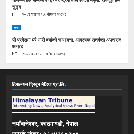
सुङ्ग
HT
२०८२ श्रावण २७, सोमबार २३:३९
खबर
यी प्रदेशमा धेरै भारी वर्षाको सम्भावना, आवश्यक सतर्कता अपनाउन
आग्रह
HT
२०८२ असार २१, शनिबार ०७:५३
हिमालयन ट्रिबुन मेडिया प्रा.लि.
नयाँबानेश्वर, काठमाण्डाै, नेपाल
सम्पर्क नंम्बर : ९८४४३६०३७९