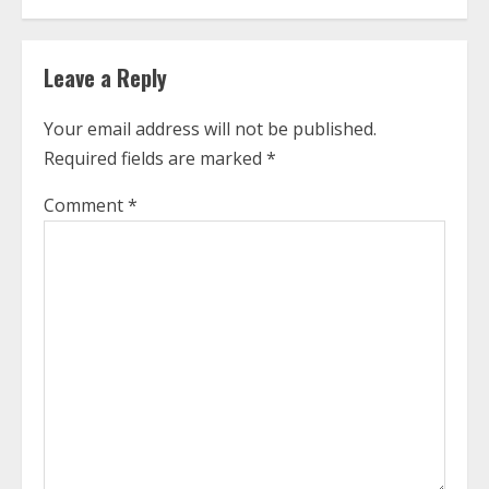
n
u
Leave a Reply
e
R
Your email address will not be published.
e
Required fields are marked
*
a
Comment
*
d
i
n
g