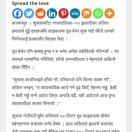
Spread the love
कञ्चनपुर । शुक्लाफाँटा नगरपालिका–१० झलारीका ललित
हमालले दुई दशकअघि साइकलमा दूध बेच्न सुरू गर्दा धेरैले उनको
निर्णयलाई हल्कासँग लिएका थिए ।
दूध बेचेर पनि कमाइ हुन्छ र रु भनेर अनेक तर्कवितर्क गरिन्थ्यो । तर
समयले प्रमाणित गरिदियो, साँचो लगनशीलता र मेहनतले कहिल्यै
धोका दिँदैन ।
“सुरूमा साथीभाइले हाँसो गरे, परिवारले पनि चिन्ता व्यक्त गरे”,
ललित भन्छन्, “म व्यावसायिक कार्य गर्न दृढ थिएँ, मेहनत गर्छु, केही
न केही गर्छु भन्ने अठोट लिएर अगाडि बढेँ, यही अठोटले आज दुग्ध
व्यवसायीका रूपमा चिनायो ।”
सुरूमा गाउँगाउँ घुमेर ललितले ५० लिटर दूध साइकलमा बोकेर
महेन्द्रनगर बजारमा लगेर बेच्थे । हाल ललितले झलारी बजारमा
डेरी व्यवसाय सुरू गरी दैनिक एक हजार १०० लिटर दूध खपत गर्छन्