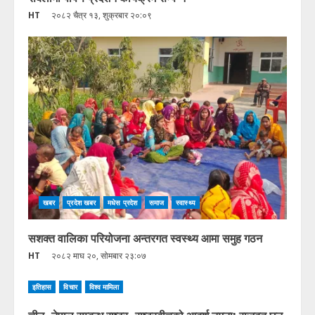
HT
२०८२ चैत्र १३, शुक्रबार २०:०९
खबर
प्रदेश खबर
मधेस प्रदेश
समाज
स्वास्थ्य
सशक्त वालिका परियोजना अन्तरगत स्वस्थ्य आमा समुह गठन
HT
२०८२ माघ २०, सोमबार २३:०७
इतिहास
विचार
विश्व मामिला
चीन–नेपाल सम्बन्ध राष्ट्र–राष्ट्रबीचको आदर्श नमूना: राजदूत छन