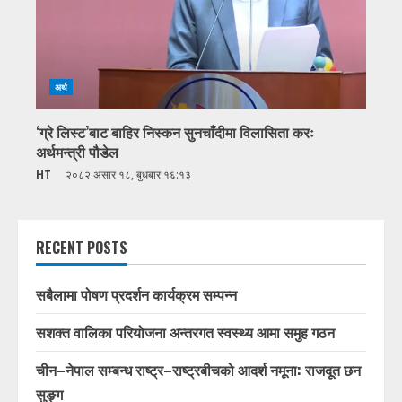
अर्थ
‘ग्रे लिस्ट’बाट बाहिर निस्कन सुनचाँदीमा विलासिता करः
अर्थमन्त्री पौडेल
HT
२०८२ असार १८, बुधबार १६:१३
RECENT POSTS
सबैलामा पोषण प्रदर्शन कार्यक्रम सम्पन्न
सशक्त वालिका परियोजना अन्तरगत स्वस्थ्य आमा समुह गठन
चीन–नेपाल सम्बन्ध राष्ट्र–राष्ट्रबीचको आदर्श नमूना: राजदूत छन
सुङ्ग