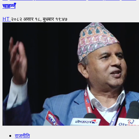
चाहन्नँ
HT
२०८२ असार १८, बुधबार १९:४७
राजनीति