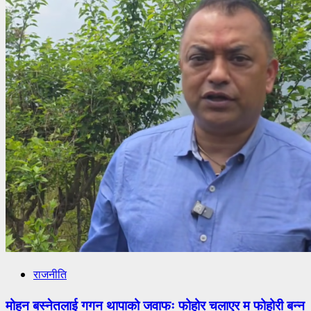
राजनीति
मोहन बस्नेतलाई गगन थापाको जवाफः फोहोर चलाएर म फोहोरी बन्न