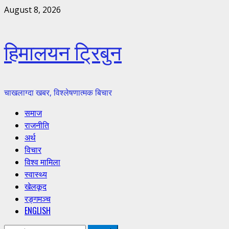
Skip
August 8, 2026
to
content
हिमालयन ट्रिबुन
चाखलाग्दा खबर, विश्लेषणात्मक बिचार
Primary
समाज
Menu
राजनीति
अर्थ
विचार
विश्व मामिला
स्वास्थ्य
खेलकूद
रङ्गमञ्च
ENGLISH