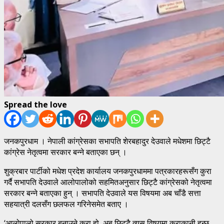
Spread the love
जनकपुरधाम । नेपाली कांग्रेसका सभापति शेरबहादुर देउवाले मधेशमा छिट्टै
कांग्रेस नेतृत्वमा सरकार बन्ने बताएका छन् ।
शुक्रबार पार्टीको मधेश प्रदेश कार्यालय जनकपुरधाममा पत्रकारहरूसँग कुरा
गर्दै सभापति देउवाले आलोपालोको सहमितअनुसार छिट्टै कांग्रेसको नेतृत्वमा
सरकार बन्ने बताएका हुन् । सभापति देउवाले यस विषयमा अब चाँडै सत्ता
सहयात्री दलसँग छलफल गरिनेसमेत बताए ।
‘आलोपालो सरकार बनाउने कुरा हो, अब छिट्टै त्यस विषयमा कुराकानी हुन्छ,