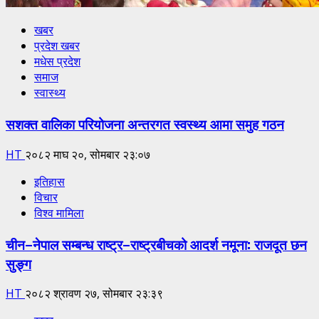
खबर
प्रदेश खबर
मधेस प्रदेश
समाज
स्वास्थ्य
सशक्त वालिका परियोजना अन्तरगत स्वस्थ्य आमा समुह गठन
HT
२०८२ माघ २०, सोमबार २३:०७
इतिहास
विचार
विश्व मामिला
चीन–नेपाल सम्बन्ध राष्ट्र–राष्ट्रबीचको आदर्श नमूना: राजदूत छन
सुङ्ग
HT
२०८२ श्रावण २७, सोमबार २३:३९