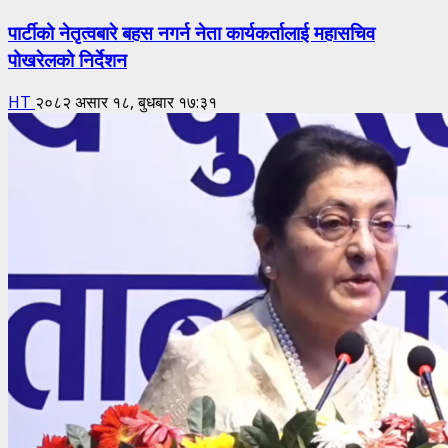
पार्टीको नेतृत्वबारे बहस नगर्न नेता कार्यकर्तालाई महासचिव
पोखरेलको निर्देशन
HT
२०८२ असार १८, बुधबार १७:३१