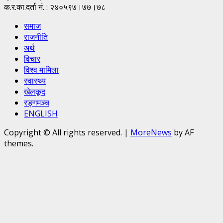
क.र.का.दर्ता नं. : २४०५९७।७७।७८
समाज
राजनीति
अर्थ
विचार
विश्व मामिला
स्वास्थ्य
खेलकूद
रङ्गमञ्च
ENGLISH
Copyright © All rights reserved.
|
MoreNews
by AF
themes.