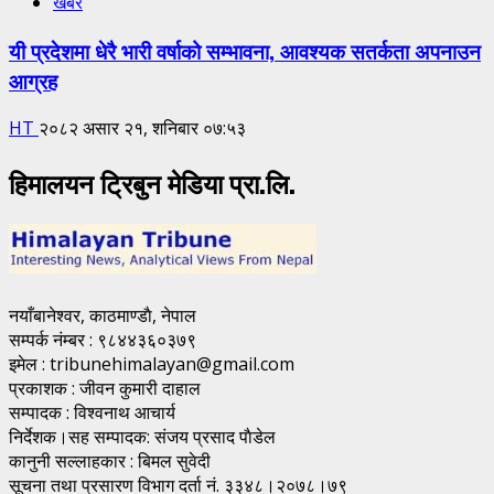
खबर
यी प्रदेशमा धेरै भारी वर्षाको सम्भावना, आवश्यक सतर्कता अपनाउन
आग्रह
HT
२०८२ असार २१, शनिबार ०७:५३
हिमालयन ट्रिबुन मेडिया प्रा.लि.
नयाँबानेश्वर, काठमाण्डाै, नेपाल
सम्पर्क नंम्बर : ९८४४३६०३७९
इमेल : tribunehimalayan@gmail.com
प्रकाशक : जीवन कुमारी दाहाल
सम्पादक : विश्वनाथ आचार्य
निर्देशक।सह सम्पादक: संजय प्रसाद पाैडेल
कानुनी सल्लाहकार : बिमल सुवेदी
सूचना तथा प्रसारण विभाग दर्ता नं. ३३४८।२०७८।७९