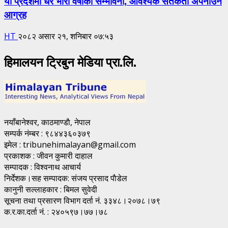
यी प्रदेशमा धेरै भारी वर्षाको सम्भावना, आवश्यक सतर्कता अपनाउन
आग्रह
HT
२०८२ असार २१, शनिबार ०७:५३
हिमालयन ट्रिबुन मेडिया प्रा.लि.
नयाँबानेश्वर, काठमाण्डाै, नेपाल
सम्पर्क नंम्बर : ९८४४३६०३७९
इमेल : tribunehimalayan@gmail.com
प्रकाशक : जीवन कुमारी दाहाल
सम्पादक : विश्वनाथ आचार्य
निर्देशक।सह सम्पादक: संजय प्रसाद पाैडेल
कानुनी सल्लाहकार : बिमल सुवेदी
सूचना तथा प्रसारण विभाग दर्ता नं. ३३४८।२०७८।७९
क.र.का.दर्ता नं. : २४०५९७।७७।७८