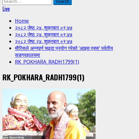
Search
for:
Live
Home
२०८२ जेष्ठ २४, शुक्रबार ०९:४७
२०८२ जेष्ठ २४, शुक्रबार ०९:४७
२०८२ जेष्ठ २४, शुक्रबार ०९:४७
मौरिसले अन्नपूर्ण चढ्दा प्रयोग गरेको ‘आइस एक्स’ पर्वतीय
सङ्ग्रहालयमा
RK_POKHARA_RADH1799(1)
RK_POKHARA_RADH1799(1)