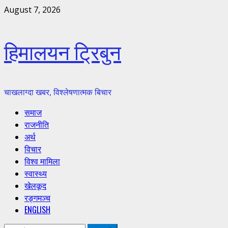
Skip
August 7, 2026
to
content
हिमालयन ट्रिबुन
चाखलाग्दा खबर, विश्लेषणात्मक बिचार
Primary
समाज
Menu
राजनीति
अर्थ
विचार
विश्व मामिला
स्वास्थ्य
खेलकूद
रङ्गमञ्च
ENGLISH