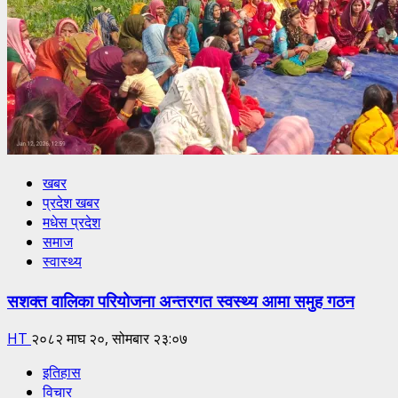
खबर
प्रदेश खबर
मधेस प्रदेश
समाज
स्वास्थ्य
सशक्त वालिका परियोजना अन्तरगत स्वस्थ्य आमा समुह गठन
HT
२०८२ माघ २०, सोमबार २३:०७
इतिहास
विचार