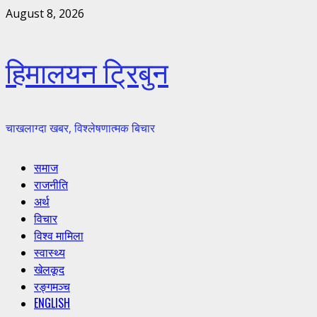
Skip
August 8, 2026
to
content
हिमालयन ट्रिबुन
चाखलाग्दा खबर, विश्लेषणात्मक बिचार
Primary
समाज
Menu
राजनीति
अर्थ
विचार
विश्व मामिला
स्वास्थ्य
खेलकूद
रङ्गमञ्च
ENGLISH