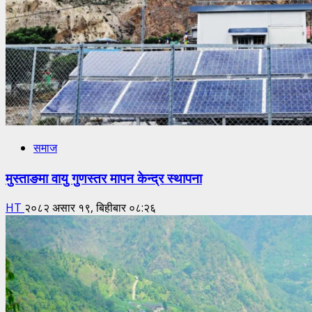
समाज
मुस्ताङमा वायु गुणस्तर मापन केन्द्र स्थापना
HT
२०८२ असार १९, बिहीबार ०८:२६