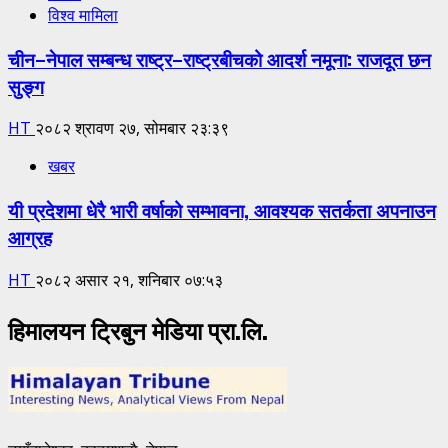
विश्व मामिला
चीन–नेपाल सम्बन्ध राष्ट्र–राष्ट्रबीचको आदर्श नमूना: राजदूत छन
सुङ्ग
HT
२०८२ श्रावण २७, सोमबार २३:३९
खबर
यी प्रदेशमा धेरै भारी वर्षाको सम्भावना, आवश्यक सतर्कता अपनाउन
आग्रह
HT
२०८२ असार २१, शनिबार ०७:५३
हिमालयन ट्रिबुन मेडिया प्रा.लि.