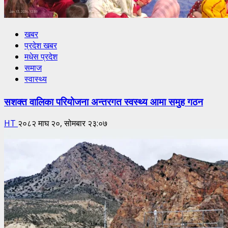
खबर
प्रदेश खबर
मधेस प्रदेश
समाज
स्वास्थ्य
सशक्त वालिका परियोजना अन्तरगत स्वस्थ्य आमा समुह गठन
HT
२०८२ माघ २०, सोमबार २३:०७