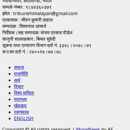
नयाँबानेश्वर, काठमाण्डाै, नेपाल
सम्पर्क नंम्बर : ९८४४३६०३७९
इमेल : tribunehimalayan@gmail.com
प्रकाशक : जीवन कुमारी दाहाल
सम्पादक : विश्वनाथ आचार्य
निर्देशक।सह सम्पादक: संजय प्रसाद पाैडेल
कानुनी सल्लाहकार : बिमल सुवेदी
सूचना तथा प्रसारण विभाग दर्ता नं. ३३४८।२०७८।७९
क.र.का.दर्ता नं. : २४०५९७।७७।७८
समाज
राजनीति
अर्थ
विचार
विश्व मामिला
स्वास्थ्य
खेलकूद
रङ्गमञ्च
ENGLISH
Copyright © All rights reserved.
|
MoreNews
by AF