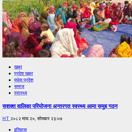
खबर
प्रदेश खबर
मधेस प्रदेश
समाज
स्वास्थ्य
सशक्त वालिका परियोजना अन्तरगत स्वस्थ्य आमा समुह गठन
HT
२०८२ माघ २०, सोमबार २३:०७
इतिहास