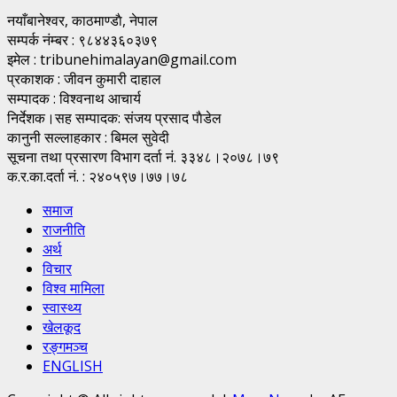
नयाँबानेश्वर, काठमाण्डाै, नेपाल
सम्पर्क नंम्बर : ९८४४३६०३७९
इमेल : tribunehimalayan@gmail.com
प्रकाशक : जीवन कुमारी दाहाल
सम्पादक : विश्वनाथ आचार्य
निर्देशक।सह सम्पादक: संजय प्रसाद पाैडेल
कानुनी सल्लाहकार : बिमल सुवेदी
सूचना तथा प्रसारण विभाग दर्ता नं. ३३४८।२०७८।७९
क.र.का.दर्ता नं. : २४०५९७।७७।७८
समाज
राजनीति
अर्थ
विचार
विश्व मामिला
स्वास्थ्य
खेलकूद
रङ्गमञ्च
ENGLISH