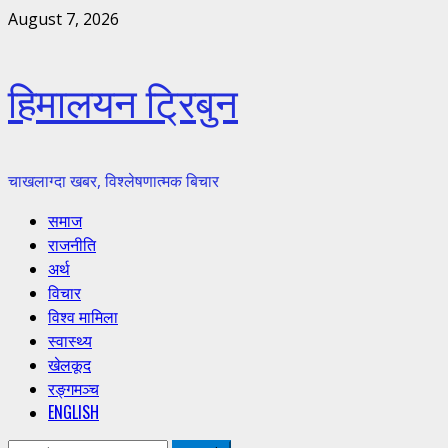
Skip
August 7, 2026
to
content
हिमालयन ट्रिबुन
चाखलाग्दा खबर, विश्लेषणात्मक बिचार
Primary
समाज
Menu
राजनीति
अर्थ
विचार
विश्व मामिला
स्वास्थ्य
खेलकूद
रङ्गमञ्च
ENGLISH