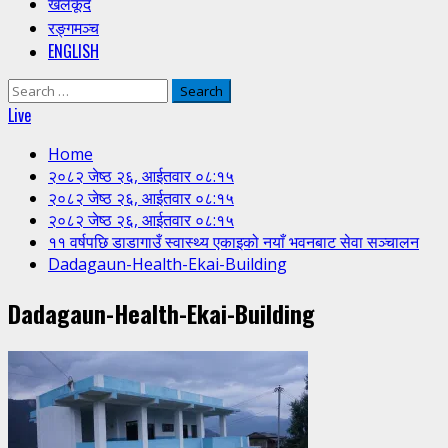
खेलकूद
रङ्गमञ्च
ENGLISH
Search
for:
Live
Home
२०८२ जेष्ठ २६, आईतवार ०८:१५
२०८२ जेष्ठ २६, आईतवार ०८:१५
२०८२ जेष्ठ २६, आईतवार ०८:१५
११ वर्षपछि डाडागाउँ स्वास्थ्य एकाइको नयाँ भवनबाट सेवा सञ्चालन
Dadagaun-Health-Ekai-Building
Dadagaun-Health-Ekai-Building