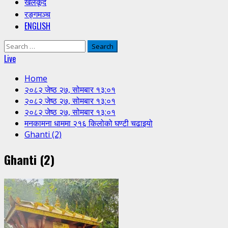
खेलकूद
रङ्गमञ्च
ENGLISH
Search
for:
Live
Home
२०८२ जेष्ठ २७, सोमबार १३:०१
२०८२ जेष्ठ २७, सोमबार १३:०१
२०८२ जेष्ठ २७, सोमबार १३:०१
मनकामना धाममा २१६ किलोको घण्टी चढाइयो
Ghanti (2)
Ghanti (2)