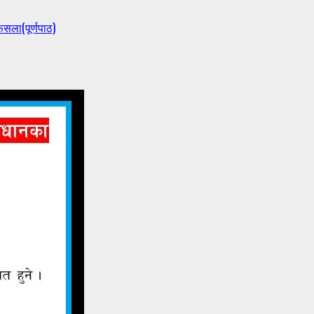
ैसला(पूर्णपाठ)