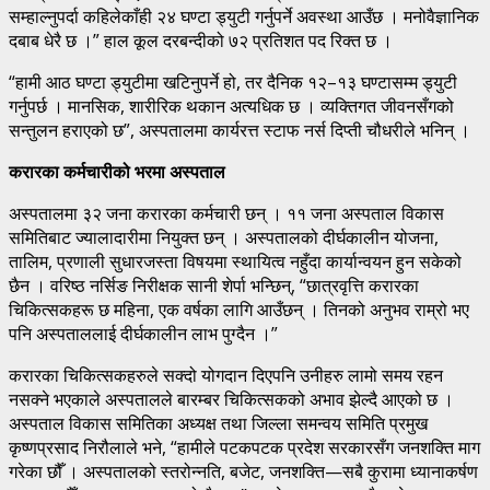
सम्हाल्नुपर्दा कहिलेकाँही २४ घण्टा ड्युटी गर्नुपर्ने अवस्था आउँछ । मनोवैज्ञानिक
दबाब धेरै छ ।” हाल कूल दरबन्दीको ७२ प्रतिशत पद रिक्त छ ।
“हामी आठ घण्टा ड्युटीमा खटिनुपर्ने हो, तर दैनिक १२–१३ घण्टासम्म ड्युटी
गर्नुपर्छ । मानसिक, शारीरिक थकान अत्यधिक छ । व्यक्तिगत जीवनसँगको
सन्तुलन हराएको छ”, अस्पतालमा कार्यरत्त स्टाफ नर्स दिप्ती चौधरीले भनिन् ।
करारका कर्मचारीको भरमा अस्पताल
अस्पतालमा ३२ जना करारका कर्मचारी छन् । ११ जना अस्पताल विकास
समितिबाट ज्यालादारीमा नियुक्त छन् । अस्पतालको दीर्घकालीन योजना,
तालिम, प्रणाली सुधारजस्ता विषयमा स्थायित्व नहुँदा कार्यान्वयन हुन सकेको
छैन । वरिष्ठ नर्सिङ निरीक्षक सानी शेर्पा भन्छिन्, “छात्रवृत्ति करारका
चिकित्सकहरू छ महिना, एक वर्षका लागि आउँछन् । तिनको अनुभव राम्रो भए
पनि अस्पताललाई दीर्घकालीन लाभ पुग्दैन ।”
करारका चिकित्सकहरुले सक्दो योगदान दिएपनि उनीहरु लामो समय रहन
नसक्ने भएकाले अस्पतालले बारम्बर चिकित्सकको अभाव झेल्दै आएको छ ।
अस्पताल विकास समितिका अध्यक्ष तथा जिल्ला समन्वय समिति प्रमुख
कृष्णप्रसाद निरौलाले भने, “हामीले पटकपटक प्रदेश सरकारसँग जनशक्ति माग
गरेका छौँ । अस्पतालको स्तरोन्नति, बजेट, जनशक्ति—सबै कुरामा ध्यानाकर्षण