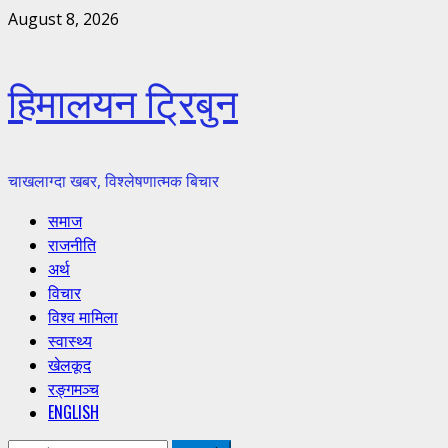
Skip
August 8, 2026
to
content
हिमालयन ट्रिबुन
चाखलाग्दा खबर, विश्लेषणात्मक बिचार
Primary
समाज
Menu
राजनीति
अर्थ
विचार
विश्व मामिला
स्वास्थ्य
खेलकूद
रङ्गमञ्च
ENGLISH