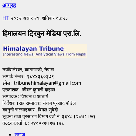
आग्रह
HT
२०८२ असार २१, शनिबार ०७:५३
हिमालयन ट्रिबुन मेडिया प्रा.लि.
नयाँबानेश्वर, काठमाण्डाै, नेपाल
सम्पर्क नंम्बर : ९८४४३६०३७९
इमेल : tribunehimalayan@gmail.com
प्रकाशक : जीवन कुमारी दाहाल
सम्पादक : विश्वनाथ आचार्य
निर्देशक।सह सम्पादक: संजय प्रसाद पाैडेल
कानुनी सल्लाहकार : बिमल सुवेदी
सूचना तथा प्रसारण विभाग दर्ता नं. ३३४८।२०७८।७९
क.र.का.दर्ता नं. : २४०५९७।७७।७८
समाज