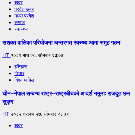
खबर
प्रदेश खबर
मधेस प्रदेश
समाज
स्वास्थ्य
सशक्त वालिका परियोजना अन्तरगत स्वस्थ्य आमा समुह गठन
HT
२०८२ माघ २०, सोमबार २३:०७
इतिहास
विचार
विश्व मामिला
चीन–नेपाल सम्बन्ध राष्ट्र–राष्ट्रबीचको आदर्श नमूना: राजदूत छन
सुङ्ग
HT
२०८२ श्रावण २७, सोमबार २३:३९
खबर