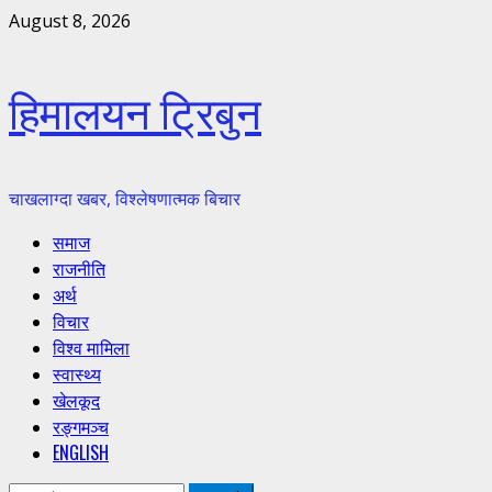
Skip
August 8, 2026
to
content
हिमालयन ट्रिबुन
चाखलाग्दा खबर, विश्लेषणात्मक बिचार
Primary
समाज
Menu
राजनीति
अर्थ
विचार
विश्व मामिला
स्वास्थ्य
खेलकूद
रङ्गमञ्च
ENGLISH