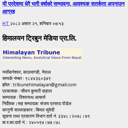
यी प्रदेशमा धेरै भारी वर्षाको सम्भावना, आवश्यक सतर्कता अपनाउन
आग्रह
HT
२०८२ असार २१, शनिबार ०७:५३
हिमालयन ट्रिबुन मेडिया प्रा.लि.
नयाँबानेश्वर, काठमाण्डाै, नेपाल
सम्पर्क नंम्बर : ९८४४३६०३७९
इमेल : tribunehimalayan@gmail.com
प्रकाशक : जीवन कुमारी दाहाल
सम्पादक : विश्वनाथ आचार्य
निर्देशक।सह सम्पादक: संजय प्रसाद पाैडेल
कानुनी सल्लाहकार : बिमल सुवेदी
सूचना तथा प्रसारण विभाग दर्ता नं. ३३४८।२०७८।७९
क.र.का.दर्ता नं. : २४०५९७।७७।७८