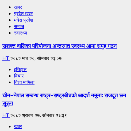
खबर
प्रदेश खबर
मधेस प्रदेश
समाज
स्वास्थ्य
सशक्त वालिका परियोजना अन्तरगत स्वस्थ्य आमा समुह गठन
HT
२०८२ माघ २०, सोमबार २३:०७
इतिहास
विचार
विश्व मामिला
चीन–नेपाल सम्बन्ध राष्ट्र–राष्ट्रबीचको आदर्श नमूना: राजदूत छन
सुङ्ग
HT
२०८२ श्रावण २७, सोमबार २३:३९
खबर