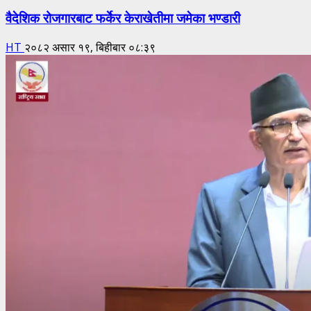
वैदेशिक रोजगारबाट फर्केर केराखेतीमा जमेका भण्डारी
HT
२०८२ असार १९, बिहीबार ०८:३९