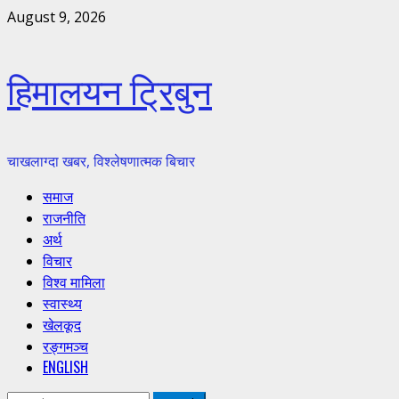
Skip
August 9, 2026
to
content
हिमालयन ट्रिबुन
चाखलाग्दा खबर, विश्लेषणात्मक बिचार
Primary
समाज
Menu
राजनीति
अर्थ
विचार
विश्व मामिला
स्वास्थ्य
खेलकूद
रङ्गमञ्च
ENGLISH