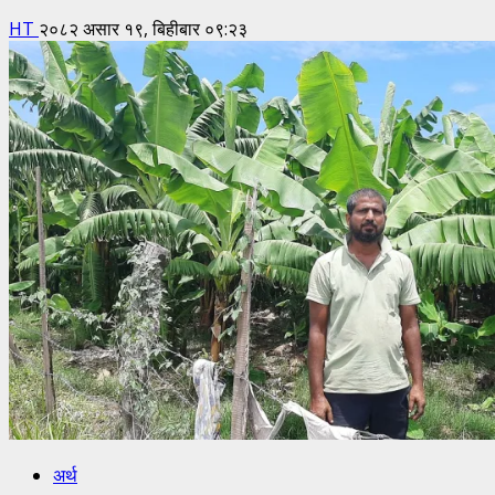
HT
२०८२ असार १९, बिहीबार ०९:२३
अर्थ