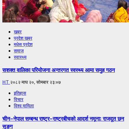
खबर
प्रदेश खबर
मधेस प्रदेश
समाज
स्वास्थ्य
सशक्त वालिका परियोजना अन्तरगत स्वस्थ्य आमा समुह गठन
HT
२०८२ माघ २०, सोमबार २३:०७
इतिहास
विचार
विश्व मामिला
चीन–नेपाल सम्बन्ध राष्ट्र–राष्ट्रबीचको आदर्श नमूना: राजदूत छन
सुङ्ग