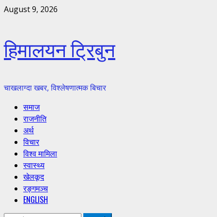
Skip
August 9, 2026
to
content
हिमालयन ट्रिबुन
चाखलाग्दा खबर, विश्लेषणात्मक बिचार
Primary
समाज
Menu
राजनीति
अर्थ
विचार
विश्व मामिला
स्वास्थ्य
खेलकूद
रङ्गमञ्च
ENGLISH