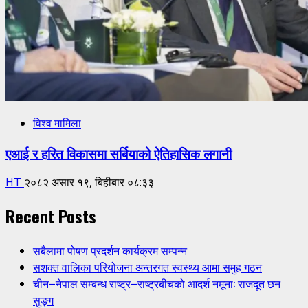
विश्व मामिला
एआई र हरित विकासमा सर्बियाको ऐतिहासिक लगानी
HT
२०८२ असार १९, बिहीबार ०८:३३
Recent Posts
सबैलामा पोषण प्रदर्शन कार्यक्रम सम्पन्न
सशक्त वालिका परियोजना अन्तरगत स्वस्थ्य आमा समुह गठन
चीन–नेपाल सम्बन्ध राष्ट्र–राष्ट्रबीचको आदर्श नमूना: राजदूत छन
सुङ्ग