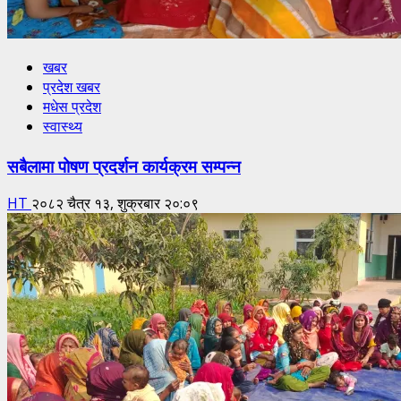
खबर
प्रदेश खबर
मधेस प्रदेश
स्वास्थ्य
सबैलामा पोषण प्रदर्शन कार्यक्रम सम्पन्न
HT
२०८२ चैत्र १३, शुक्रबार २०:०९