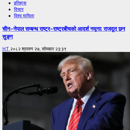
इतिहास
विचार
विश्व मामिला
चीन–नेपाल सम्बन्ध राष्ट्र–राष्ट्रबीचको आदर्श नमूना: राजदूत छन
सुङ्ग
HT
२०८२ श्रावण २७, सोमबार २३:३९