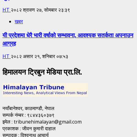
HT
२०८२ श्रावण २७, सोमबार २३:३९
खबर
यी प्रदेशमा धेरै भारी वर्षाको सम्भावना, आवश्यक सतर्कता अपनाउन
आग्रह
HT
२०८२ असार २१, शनिबार ०७:५३
हिमालयन ट्रिबुन मेडिया प्रा.लि.
नयाँबानेश्वर, काठमाण्डाै, नेपाल
सम्पर्क नंम्बर : ९८४४३६०३७९
इमेल : tribunehimalayan@gmail.com
प्रकाशक : जीवन कुमारी दाहाल
सम्पादक : विश्वनाथ आचार्य