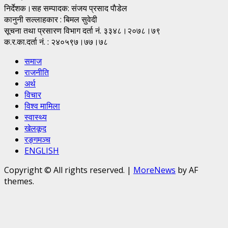
निर्देशक।सह सम्पादक: संजय प्रसाद पाैडेल
कानुनी सल्लाहकार : बिमल सुवेदी
सूचना तथा प्रसारण विभाग दर्ता नं. ३३४८।२०७८।७९
क.र.का.दर्ता नं. : २४०५९७।७७।७८
समाज
राजनीति
अर्थ
विचार
विश्व मामिला
स्वास्थ्य
खेलकूद
रङ्गमञ्च
ENGLISH
Copyright © All rights reserved.
|
MoreNews
by AF
themes.