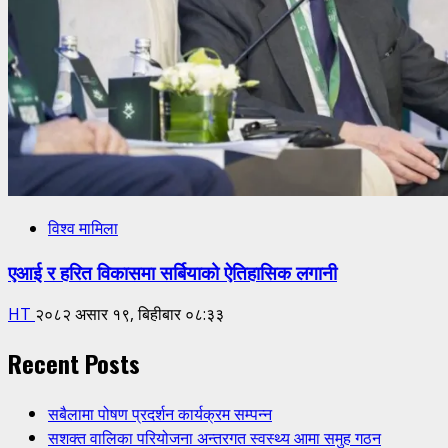
विश्व मामिला
एआई र हरित विकासमा सर्बियाको ऐतिहासिक लगानी
HT
२०८२ असार १९, बिहीबार ०८:३३
Recent Posts
सबैलामा पोषण प्रदर्शन कार्यक्रम सम्पन्न
सशक्त वालिका परियोजना अन्तरगत स्वस्थ्य आमा समुह गठन