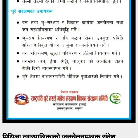
मिथिला नगरपालिकाको जनचेतनामूलक संदेश