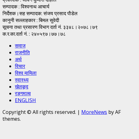
सम्पादक : विश्वनाथ आचार्य
निर्देशक।सह सम्पादक: संजय प्रसाद पाैडेल
कानुनी सल्लाहकार : बिमल सुवेदी
सूचना तथा प्रसारण विभाग दर्ता नं. ३३४८।२०७८।७९
क.र.का.दर्ता नं. : २४०५९७।७७।७८
समाज
राजनीति
अर्थ
विचार
विश्व मामिला
स्वास्थ्य
खेलकूद
रङ्गमञ्च
ENGLISH
Copyright © All rights reserved.
|
MoreNews
by AF
themes.