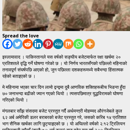
Spread the love
इस्लामावाद । पाकिस्तानले यस वर्षको सङ्घीय बजेटमार्फत रक्षा खर्चमा २०
प्रतिशतले वृद्धि गर्ने घोषणा गरेको छ । यो निर्णय भारतसँगको पछिल्लो महिनाको
तनावपूर्ण संघर्षपछि आएको हो, जुन पछिल्ला दशकहरूमध्ये सबैभन्दा हिंसात्मक
रहेको बताइएको छ ।
मे महिनामा भएका चार दिन लामो द्वन्द्वमा दुबै आणविक शक्तिहरूबीच भिडन्त हुँदा
७० जनाभन्दा बढीको ज्यान गएको थियो । त्यसपछिमात्र युद्धविरामको घोषणा
गरिएको थियो ।
मंगलबार साँझ संसदमा बजेट प्रस्तुत गर्दै अर्थमन्त्री मोहम्मद औरंगजेबले कुल
६२ अर्ब अमेरिकी डलर बराबरको बजेट प्रस्तुत गरे, जसको करिब १४ प्रतिशत
भाग सैनिक खर्चका लागि छुट्याइएको छ । यो अघिल्लो वर्षको २.१२ ट्रिलियन
पाकिस्तानी रुपैयाँ (झन्डै ७.५ अर्ब डलर) बाट बढेर यस वर्ष २.५५ ट्रिलियन