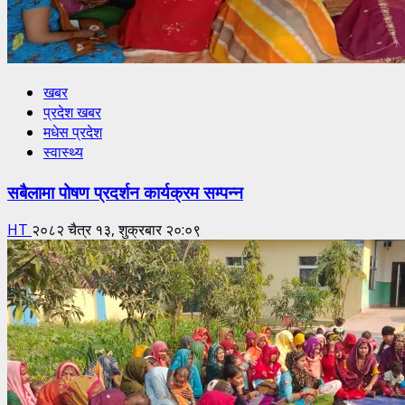
खबर
प्रदेश खबर
मधेस प्रदेश
स्वास्थ्य
सबैलामा पोषण प्रदर्शन कार्यक्रम सम्पन्न
HT
२०८२ चैत्र १३, शुक्रबार २०:०९