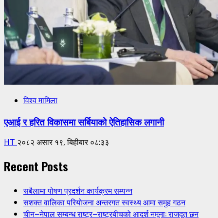
विश्व मामिला
एआई र हरित विकासमा सर्बियाको ऐतिहासिक लगानी
HT
२०८२ असार १९, बिहीबार ०८:३३
Recent Posts
सबैलामा पोषण प्रदर्शन कार्यक्रम सम्पन्न
सशक्त वालिका परियोजना अन्तरगत स्वस्थ्य आमा समुह गठन
चीन–नेपाल सम्बन्ध राष्ट्र–राष्ट्रबीचको आदर्श नमूना: राजदूत छन