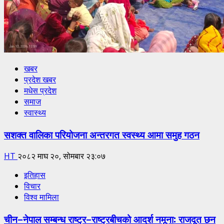
खबर
प्रदेश खबर
मधेस प्रदेश
समाज
स्वास्थ्य
सशक्त वालिका परियोजना अन्तरगत स्वस्थ्य आमा समुह गठन
HT
२०८२ माघ २०, सोमबार २३:०७
इतिहास
विचार
विश्व मामिला
चीन–नेपाल सम्बन्ध राष्ट्र–राष्ट्रबीचको आदर्श नमूना: राजदूत छन