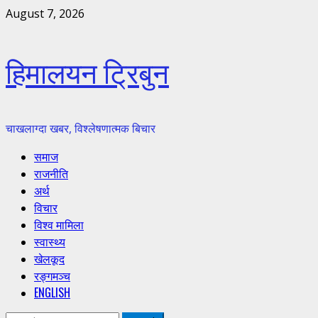
Skip
August 7, 2026
to
content
हिमालयन ट्रिबुन
चाखलाग्दा खबर, विश्लेषणात्मक बिचार
Primary
समाज
Menu
राजनीति
अर्थ
विचार
विश्व मामिला
स्वास्थ्य
खेलकूद
रङ्गमञ्च
ENGLISH