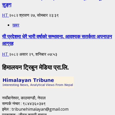
सुङ्ग
HT
२०८२ श्रावण २७, सोमबार २३:३९
खबर
यी प्रदेशमा धेरै भारी वर्षाको सम्भावना, आवश्यक सतर्कता अपनाउन
आग्रह
HT
२०८२ असार २१, शनिबार ०७:५३
हिमालयन ट्रिबुन मेडिया प्रा.लि.
नयाँबानेश्वर, काठमाण्डाै, नेपाल
सम्पर्क नंम्बर : ९८४४३६०३७९
इमेल : tribunehimalayan@gmail.com
प्रकाशक : जीवन कुमारी दाहाल