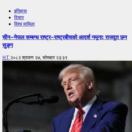
इतिहास
विचार
विश्व मामिला
चीन–नेपाल सम्बन्ध राष्ट्र–राष्ट्रबीचको आदर्श नमूना: राजदूत छन
सुङ्ग
HT
२०८२ श्रावण २७, सोमबार २३:३९