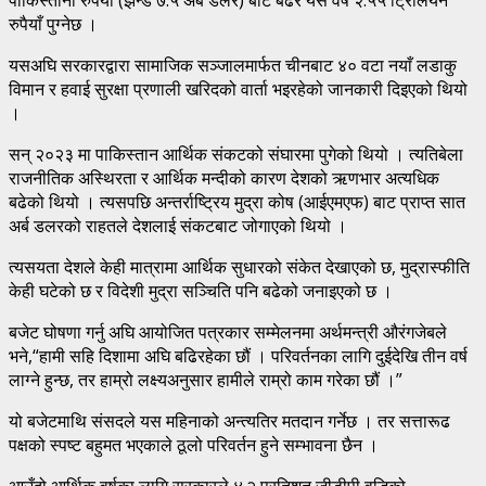
रुपैयाँ पुग्नेछ ।
यसअघि सरकारद्वारा सामाजिक सञ्जालमार्फत चीनबाट ४० वटा नयाँ लडाकु
विमान र हवाई सुरक्षा प्रणाली खरिदको वार्ता भइरहेको जानकारी दिइएको थियो
।
सन् २०२३ मा पाकिस्तान आर्थिक संकटको संघारमा पुगेको थियो । त्यतिबेला
राजनीतिक अस्थिरता र आर्थिक मन्दीको कारण देशको ऋणभार अत्यधिक
बढेको थियो । त्यसपछि अन्तर्राष्ट्रिय मुद्रा कोष (आईएमएफ) बाट प्राप्त सात
अर्ब डलरको राहतले देशलाई संकटबाट जोगाएको थियो ।
त्यसयता देशले केही मात्रामा आर्थिक सुधारको संकेत देखाएको छ, मुद्रास्फीति
केही घटेको छ र विदेशी मुद्रा सञ्चिति पनि बढेको जनाइएको छ ।
बजेट घोषणा गर्नु अघि आयोजित पत्रकार सम्मेलनमा अर्थमन्त्री औरंगजेबले
भने,“हामी सहि दिशामा अघि बढिरहेका छौं । परिवर्तनका लागि दुईदेखि तीन वर्ष
लाग्ने हुन्छ, तर हाम्रो लक्ष्यअनुसार हामीले राम्रो काम गरेका छौं ।”
यो बजेटमाथि संसदले यस महिनाको अन्त्यतिर मतदान गर्नेछ । तर सत्तारूढ
पक्षको स्पष्ट बहुमत भएकाले ठूलो परिवर्तन हुने सम्भावना छैन ।
आउँदो आर्थिक वर्षका लागि सरकारले ४.२ प्रतिशत जीडीपी वृद्धिको