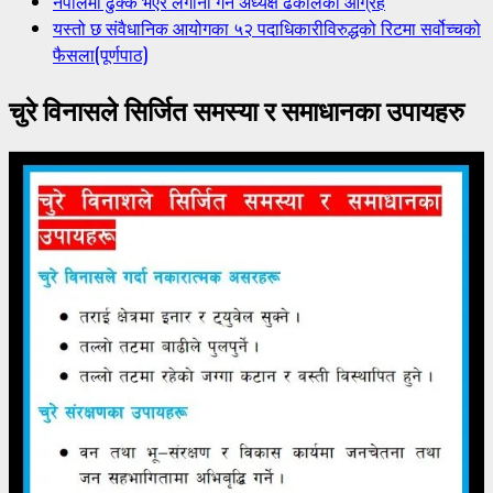
नेपालमा ढुक्क भएर लगानी गर्न अध्यक्ष ढकालको आग्रह
यस्तो छ संवैधानिक आयोगका ५२ पदाधिकारीविरुद्धको रिटमा सर्वोच्चको
फैसला(पूर्णपाठ)
चुरे विनासले सिर्जित समस्या र समाधानका उपायहरु