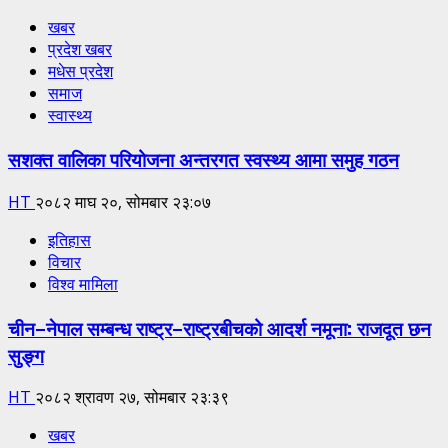
खबर
प्रदेश खबर
मधेस प्रदेश
समाज
स्वास्थ्य
सशक्त वालिका परियोजना अन्तरगत स्वस्थ्य आमा समुह गठन
HT
२०८२ माघ २०, सोमबार २३:०७
इतिहास
विचार
विश्व मामिला
चीन–नेपाल सम्बन्ध राष्ट्र–राष्ट्रबीचको आदर्श नमूना: राजदूत छन
सुङ्ग
HT
२०८२ श्रावण २७, सोमबार २३:३९
खबर