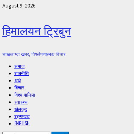
Skip
August 9, 2026
to
content
हिमालयन ट्रिबुन
चाखलाग्दा खबर, विश्लेषणात्मक बिचार
Primary
समाज
Menu
राजनीति
अर्थ
विचार
विश्व मामिला
स्वास्थ्य
खेलकूद
रङ्गमञ्च
ENGLISH