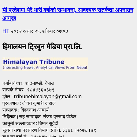
यी प्रदेशमा धेरै भारी वर्षाको सम्भावना, आवश्यक सतर्कता अपनाउन
आग्रह
HT
२०८२ असार २१, शनिबार ०७:५३
हिमालयन ट्रिबुन मेडिया प्रा.लि.
नयाँबानेश्वर, काठमाण्डाै, नेपाल
सम्पर्क नंम्बर : ९८४४३६०३७९
इमेल : tribunehimalayan@gmail.com
प्रकाशक : जीवन कुमारी दाहाल
सम्पादक : विश्वनाथ आचार्य
निर्देशक।सह सम्पादक: संजय प्रसाद पाैडेल
कानुनी सल्लाहकार : बिमल सुवेदी
सूचना तथा प्रसारण विभाग दर्ता नं. ३३४८।२०७८।७९
क.र.का.दर्ता नं. : २४०५९७।७७।७८