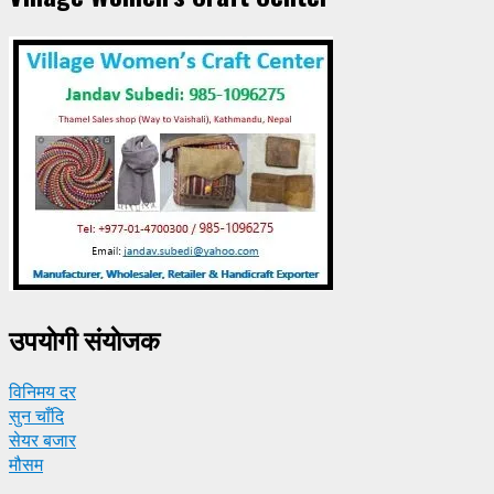
उपयाेगी संयाेजक
विनिमय दर
सुन चाँदि
सेयर बजार
मौसम