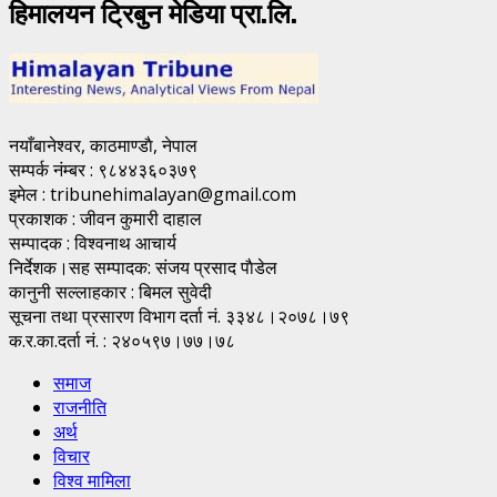
हिमालयन ट्रिबुन मेडिया प्रा.लि.
नयाँबानेश्वर, काठमाण्डाै, नेपाल
सम्पर्क नंम्बर : ९८४४३६०३७९
इमेल : tribunehimalayan@gmail.com
प्रकाशक : जीवन कुमारी दाहाल
सम्पादक : विश्वनाथ आचार्य
निर्देशक।सह सम्पादक: संजय प्रसाद पाैडेल
कानुनी सल्लाहकार : बिमल सुवेदी
सूचना तथा प्रसारण विभाग दर्ता नं. ३३४८।२०७८।७९
क.र.का.दर्ता नं. : २४०५९७।७७।७८
समाज
राजनीति
अर्थ
विचार
विश्व मामिला