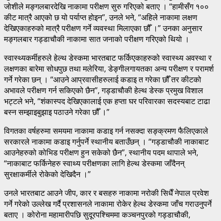
जोशीले मङ्गलबारदेखि नाकामा परीक्षण सुरु गरिएको बताए । “हामीसँग १००
कीट मात्रै आएको छ यो पर्याप्त होइन”, उनले भने, “अहिले नाकामा लक्षण
देखिएकाहरुको मात्रै परीक्षण गर्ने व्यवस्था मिलाएका छौँ ।” उनका अनुसार
मङ्गलबार गड्डाचौकी नाकामा सात जनाको परीक्षण गरिएको थियो ।
स्वास्थ्यकर्मीहरुले हेल्थ डेस्कमा भारतबाट फर्किएकाहरुको स्वास्थ्य अवस्था र
लक्षणका बारेमा सोधपुछ तथा मलेरिया, डेङ्गीलगायतका अन्य परीक्षण र परामर्श
गर्ने गरेका छन् । “आउने आप्रवासीहरुलाई कडाइ त गरेका छौँ तर कीटको
अभावले परीक्षण गर्न सकिएको छैन”, गड्डाचौकी हेल्थ डेस्क प्रमुख विशाल
भट्टले भने, “शंकास्पद देखिएकालाई एक हप्ता घर परिवारका सदस्यबाट टाढा
बस्न सम्झाइबुझाइ पठाउने गरेका छौँ ।”
विगतका वर्षहरुमा समयमा नाकामा कडाइ गर्न नसक्दा सङ्क्रमण फैलिएकाले
सरकारले नाकामा कडाइ गर्नुपर्ने स्थानीय बताउँछन् । “गड्डाचौकी नाकाबाट
आउनेहरुको कोभिड परीक्षण हुन सकेको छैन”, स्थानीय पदम थापाले भने,
“नाकाबाट फर्किनेहरु स्वाथ्य परीक्षणका लागि हेल्थ डेस्कमा जाँदैनन्
सुरक्षाकर्मीले रोकेको देखिदैन ।”
उनले भारतबाट आउने जीप, कार र बसहरु नाकामा नरोकी सिधैँ नेपाल प्रवेश
गर्ने गरेको उल्लेख गर्दै प्रशासनले नाकामा रोकेर हेल्थ डेस्कमा जाँच गराउनुपर्ने
बताए । कोरोना महामारीपछि सुदूरपश्चिममा कञ्चनपुरको गड्डाचौकी,