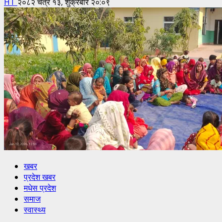
HT
२०८२ चैत्र १३, शुक्रबार २०:०९
खबर
प्रदेश खबर
मधेस प्रदेश
समाज
स्वास्थ्य