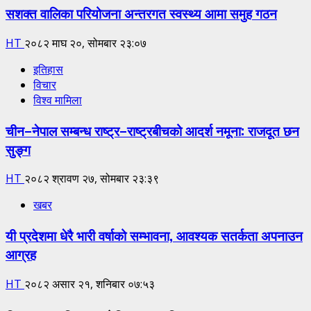
सशक्त वालिका परियोजना अन्तरगत स्वस्थ्य आमा समुह गठन
HT
२०८२ माघ २०, सोमबार २३:०७
इतिहास
विचार
विश्व मामिला
चीन–नेपाल सम्बन्ध राष्ट्र–राष्ट्रबीचको आदर्श नमूना: राजदूत छन
सुङ्ग
HT
२०८२ श्रावण २७, सोमबार २३:३९
खबर
यी प्रदेशमा धेरै भारी वर्षाको सम्भावना, आवश्यक सतर्कता अपनाउन
आग्रह
HT
२०८२ असार २१, शनिबार ०७:५३