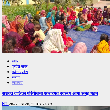
खबर
प्रदेश खबर
मधेस प्रदेश
समाज
स्वास्थ्य
सशक्त वालिका परियोजना अन्तरगत स्वस्थ्य आमा समुह गठन
HT
२०८२ माघ २०, सोमबार २३:०७