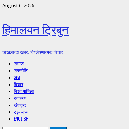
Skip
August 6, 2026
to
content
हिमालयन ट्रिबुन
चाखलाग्दा खबर, विश्लेषणात्मक बिचार
Primary
समाज
Menu
राजनीति
अर्थ
विचार
विश्व मामिला
स्वास्थ्य
खेलकूद
रङ्गमञ्च
ENGLISH