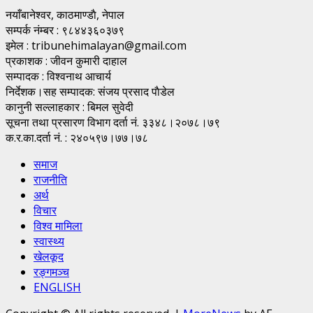
नयाँबानेश्वर, काठमाण्डाै, नेपाल
सम्पर्क नंम्बर : ९८४४३६०३७९
इमेल : tribunehimalayan@gmail.com
प्रकाशक : जीवन कुमारी दाहाल
सम्पादक : विश्वनाथ आचार्य
निर्देशक।सह सम्पादक: संजय प्रसाद पाैडेल
कानुनी सल्लाहकार : बिमल सुवेदी
सूचना तथा प्रसारण विभाग दर्ता नं. ३३४८।२०७८।७९
क.र.का.दर्ता नं. : २४०५९७।७७।७८
समाज
राजनीति
अर्थ
विचार
विश्व मामिला
स्वास्थ्य
खेलकूद
रङ्गमञ्च
ENGLISH