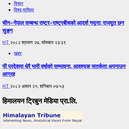
विचार
विश्व मामिला
चीन–नेपाल सम्बन्ध राष्ट्र–राष्ट्रबीचको आदर्श नमूना: राजदूत छन
सुङ्ग
HT
२०८२ श्रावण २७, सोमबार २३:३९
खबर
यी प्रदेशमा धेरै भारी वर्षाको सम्भावना, आवश्यक सतर्कता अपनाउन
आग्रह
HT
२०८२ असार २१, शनिबार ०७:५३
हिमालयन ट्रिबुन मेडिया प्रा.लि.