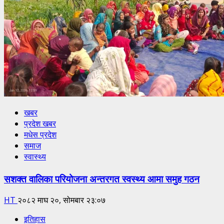
खबर
प्रदेश खबर
मधेस प्रदेश
समाज
स्वास्थ्य
सशक्त वालिका परियोजना अन्तरगत स्वस्थ्य आमा समुह गठन
HT
२०८२ माघ २०, सोमबार २३:०७
इतिहास