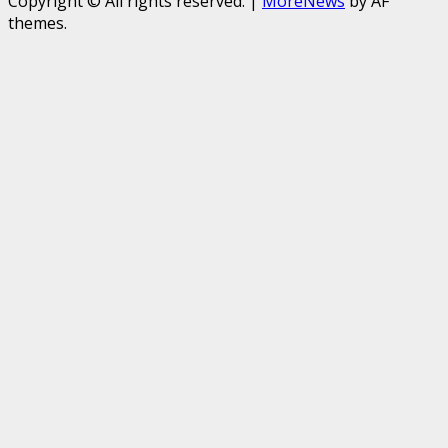
Copyright © All rights reserved.
|
MoreNews
by AF
themes.