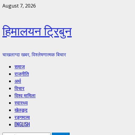
Skip
August 7, 2026
to
content
हिमालयन ट्रिबुन
चाखलाग्दा खबर, विश्लेषणात्मक बिचार
Primary
समाज
Menu
राजनीति
अर्थ
विचार
विश्व मामिला
स्वास्थ्य
खेलकूद
रङ्गमञ्च
ENGLISH