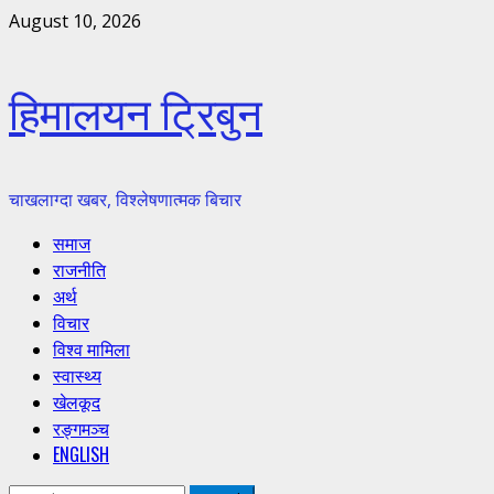
Skip
August 10, 2026
to
content
हिमालयन ट्रिबुन
चाखलाग्दा खबर, विश्लेषणात्मक बिचार
Primary
समाज
Menu
राजनीति
अर्थ
विचार
विश्व मामिला
स्वास्थ्य
खेलकूद
रङ्गमञ्च
ENGLISH