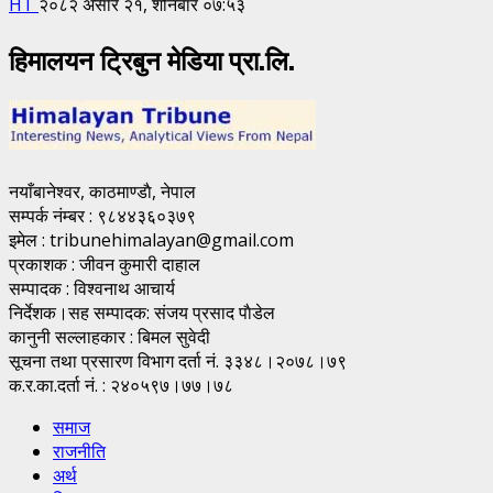
HT
२०८२ असार २१, शनिबार ०७:५३
हिमालयन ट्रिबुन मेडिया प्रा.लि.
नयाँबानेश्वर, काठमाण्डाै, नेपाल
सम्पर्क नंम्बर : ९८४४३६०३७९
इमेल : tribunehimalayan@gmail.com
प्रकाशक : जीवन कुमारी दाहाल
सम्पादक : विश्वनाथ आचार्य
निर्देशक।सह सम्पादक: संजय प्रसाद पाैडेल
कानुनी सल्लाहकार : बिमल सुवेदी
सूचना तथा प्रसारण विभाग दर्ता नं. ३३४८।२०७८।७९
क.र.का.दर्ता नं. : २४०५९७।७७।७८
समाज
राजनीति
अर्थ