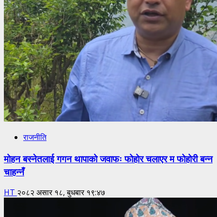
राजनीति
मोहन बस्नेतलाई गगन थापाको जवाफः फोहोर चलाएर म फोहोरी बन्न
चाहन्नँ
HT
२०८२ असार १८, बुधबार १९:४७