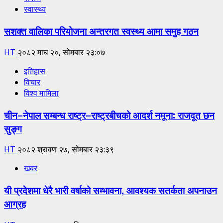
स्वास्थ्य
सशक्त वालिका परियोजना अन्तरगत स्वस्थ्य आमा समुह गठन
HT
२०८२ माघ २०, सोमबार २३:०७
इतिहास
विचार
विश्व मामिला
चीन–नेपाल सम्बन्ध राष्ट्र–राष्ट्रबीचको आदर्श नमूना: राजदूत छन
सुङ्ग
HT
२०८२ श्रावण २७, सोमबार २३:३९
खबर
यी प्रदेशमा धेरै भारी वर्षाको सम्भावना, आवश्यक सतर्कता अपनाउन
आग्रह