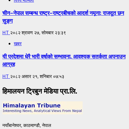
चीन–नेपाल सम्बन्ध राष्ट्र–राष्ट्रबीचको आदर्श नमूना: राजदूत छन
सुङ्ग
HT
२०८२ श्रावण २७, सोमबार २३:३९
खबर
यी प्रदेशमा धेरै भारी वर्षाको सम्भावना, आवश्यक सतर्कता अपनाउन
आग्रह
HT
२०८२ असार २१, शनिबार ०७:५३
हिमालयन ट्रिबुन मेडिया प्रा.लि.
नयाँबानेश्वर, काठमाण्डाै, नेपाल