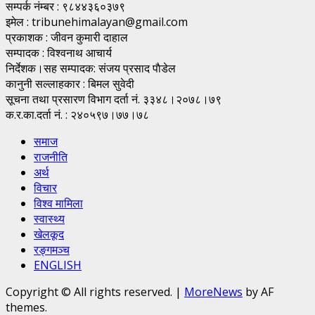
सम्पर्क नंम्बर : ९८४४३६०३७९
इमेल : tribunehimalayan@gmail.com
प्रकाशक : जीवन कुमारी दाहाल
सम्पादक : विश्वनाथ आचार्य
निर्देशक।सह सम्पादक: संजय प्रसाद पाैडेल
कानुनी सल्लाहकार : बिमल सुवेदी
सूचना तथा प्रसारण विभाग दर्ता नं. ३३४८।२०७८।७९
क.र.का.दर्ता नं. : २४०५९७।७७।७८
समाज
राजनीति
अर्थ
विचार
विश्व मामिला
स्वास्थ्य
खेलकूद
रङ्गमञ्च
ENGLISH
Copyright © All rights reserved.
|
MoreNews
by AF
themes.