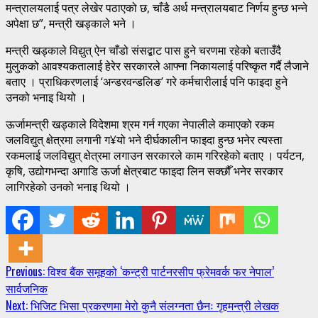
मन्त्रालयलाई पत्र लेखेर पठाएको छ, चाँडै अर्थ मन्त्रालयबाट निर्णय हुन्छ भन्ने
अपेक्षा छ”, मन्त्री खड्काले भने ।
मन्त्री खड्काले विद्युत् ऐन चाँडो संसद्बाट पास हुने चरणमा रहेको बताउँदै
मुलुकको आवश्यकतालाई हेरेर सरकारले आफ्ना निकायलाई परिष्कृत गर्दै लैजाने
बताए । प्राधिकरणलाई ‘अन्डरवन्डलिङ’ गरे कर्मचारीलाई पनि फाइदा हुने
उनको भनाइ थियो ।
ऊर्जामन्त्री खड्काले विदेशमा श्रम गर्न गएका नेपालीले कमाएको रकम
जलविद्युत् क्षेत्रमा लगानी ग¥यो भने दीर्घकालीन फाइदा हुन्छ भनेर त्यस्ता
रकमलाई जलविद्युत् क्षेत्रमा लगाउन सरकारले काम गरिरहेको बताए । पर्यटन,
कृषि, उद्योगभन्दा अगाडि ऊर्जा क्षेत्रबाट फाइदा लिन सक्छौँ भनेर सरकार
लागिरहेको उनको भनाइ थियो ।
Continue
Previous:
विश्व बैंक समूहको ‘कन्ट्री पार्टनरसीप फ्रेमवर्क फर नेपाल’
सार्वजनिक
Reading
Next:
भिजिट भिसा प्रकरणमा मेरो कुनै संलग्नता छैनः गृहमन्त्री लेखक