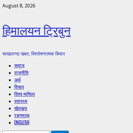
Skip
August 8, 2026
to
content
हिमालयन ट्रिबुन
चाखलाग्दा खबर, विश्लेषणात्मक बिचार
Primary
समाज
Menu
राजनीति
अर्थ
विचार
विश्व मामिला
स्वास्थ्य
खेलकूद
रङ्गमञ्च
ENGLISH