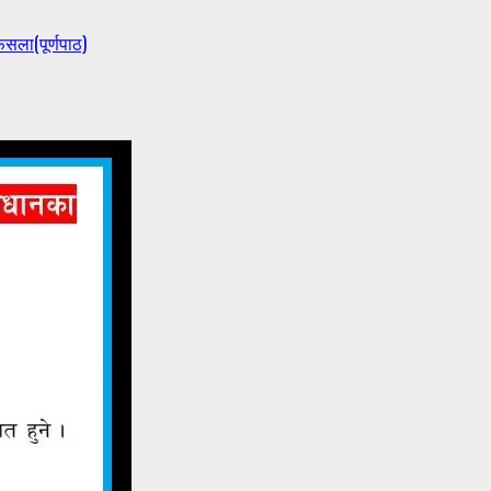
ैसला(पूर्णपाठ)