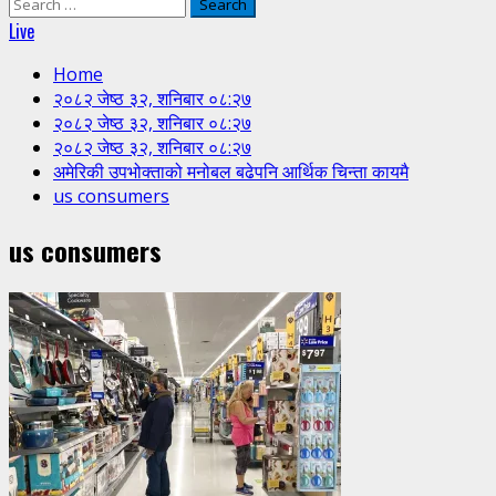
Search
for:
Live
Home
२०८२ जेष्ठ ३२, शनिबार ०८:२७
२०८२ जेष्ठ ३२, शनिबार ०८:२७
२०८२ जेष्ठ ३२, शनिबार ०८:२७
अमेरिकी उपभोक्ताको मनोबल बढेपनि आर्थिक चिन्ता कायमै
us consumers
us consumers