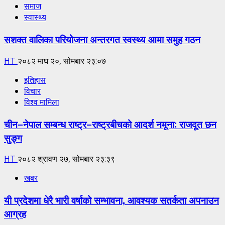
समाज
स्वास्थ्य
सशक्त वालिका परियोजना अन्तरगत स्वस्थ्य आमा समुह गठन
HT
२०८२ माघ २०, सोमबार २३:०७
इतिहास
विचार
विश्व मामिला
चीन–नेपाल सम्बन्ध राष्ट्र–राष्ट्रबीचको आदर्श नमूना: राजदूत छन
सुङ्ग
HT
२०८२ श्रावण २७, सोमबार २३:३९
खबर
यी प्रदेशमा धेरै भारी वर्षाको सम्भावना, आवश्यक सतर्कता अपनाउन
आग्रह