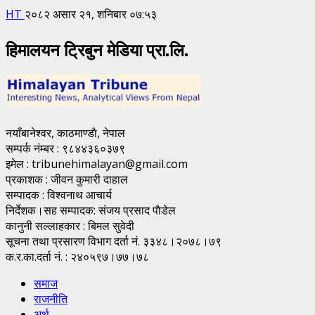
HT
२०८२ असार २१, शनिबार ०७:५३
हिमालयन ट्रिबुन मेडिया प्रा.लि.
नयाँबानेश्वर, काठमाण्डाै, नेपाल
सम्पर्क नंम्बर : ९८४४३६०३७९
इमेल : tribunehimalayan@gmail.com
प्रकाशक : जीवन कुमारी दाहाल
सम्पादक : विश्वनाथ आचार्य
निर्देशक।सह सम्पादक: संजय प्रसाद पाैडेल
कानुनी सल्लाहकार : बिमल सुवेदी
सूचना तथा प्रसारण विभाग दर्ता नं. ३३४८।२०७८।७९
क.र.का.दर्ता नं. : २४०५९७।७७।७८
समाज
राजनीति
अर्थ