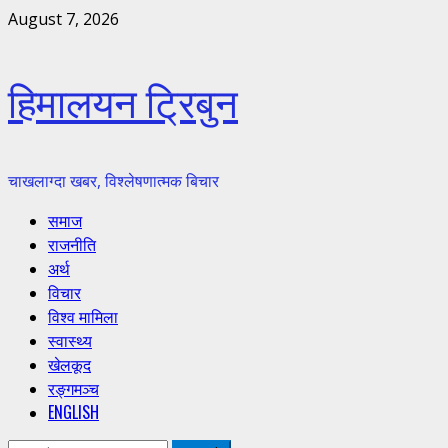
Skip
August 7, 2026
to
content
हिमालयन ट्रिबुन
चाखलाग्दा खबर, विश्लेषणात्मक बिचार
Primary
समाज
Menu
राजनीति
अर्थ
विचार
विश्व मामिला
स्वास्थ्य
खेलकूद
रङ्गमञ्च
ENGLISH