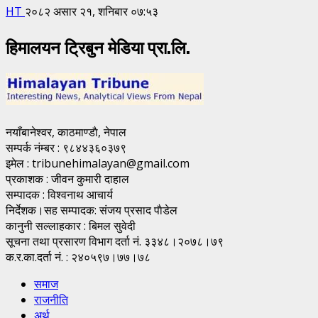
HT
२०८२ असार २१, शनिबार ०७:५३
हिमालयन ट्रिबुन मेडिया प्रा.लि.
नयाँबानेश्वर, काठमाण्डाै, नेपाल
सम्पर्क नंम्बर : ९८४४३६०३७९
इमेल : tribunehimalayan@gmail.com
प्रकाशक : जीवन कुमारी दाहाल
सम्पादक : विश्वनाथ आचार्य
निर्देशक।सह सम्पादक: संजय प्रसाद पाैडेल
कानुनी सल्लाहकार : बिमल सुवेदी
सूचना तथा प्रसारण विभाग दर्ता नं. ३३४८।२०७८।७९
क.र.का.दर्ता नं. : २४०५९७।७७।७८
समाज
राजनीति
अर्थ