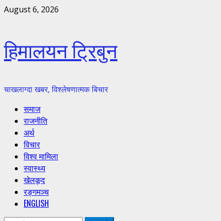
Skip
August 6, 2026
to
content
हिमालयन ट्रिबुन
चाखलाग्दा खबर, विश्लेषणात्मक बिचार
Primary
समाज
Menu
राजनीति
अर्थ
विचार
विश्व मामिला
स्वास्थ्य
खेलकूद
रङ्गमञ्च
ENGLISH