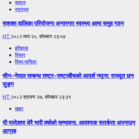
समाज
स्वास्थ्य
सशक्त वालिका परियोजना अन्तरगत स्वस्थ्य आमा समुह गठन
HT
२०८२ माघ २०, सोमबार २३:०७
इतिहास
विचार
विश्व मामिला
चीन–नेपाल सम्बन्ध राष्ट्र–राष्ट्रबीचको आदर्श नमूना: राजदूत छन
सुङ्ग
HT
२०८२ श्रावण २७, सोमबार २३:३९
खबर
यी प्रदेशमा धेरै भारी वर्षाको सम्भावना, आवश्यक सतर्कता अपनाउन
आग्रह