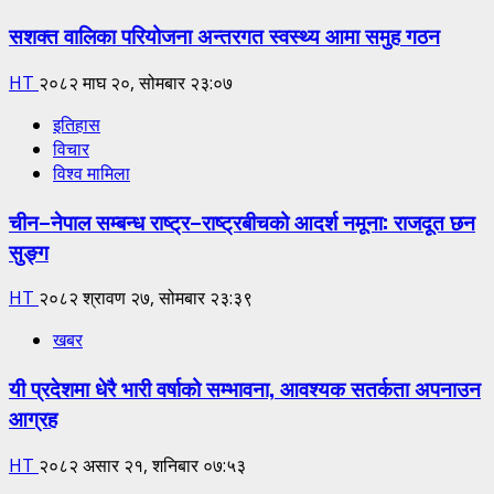
सशक्त वालिका परियोजना अन्तरगत स्वस्थ्य आमा समुह गठन
HT
२०८२ माघ २०, सोमबार २३:०७
इतिहास
विचार
विश्व मामिला
चीन–नेपाल सम्बन्ध राष्ट्र–राष्ट्रबीचको आदर्श नमूना: राजदूत छन
सुङ्ग
HT
२०८२ श्रावण २७, सोमबार २३:३९
खबर
यी प्रदेशमा धेरै भारी वर्षाको सम्भावना, आवश्यक सतर्कता अपनाउन
आग्रह
HT
२०८२ असार २१, शनिबार ०७:५३