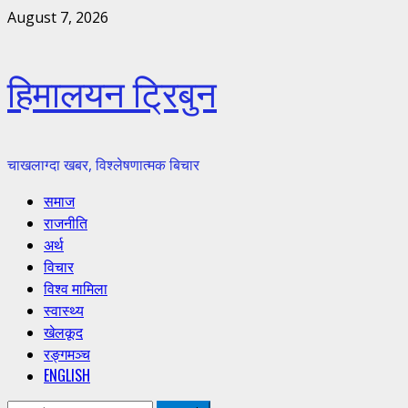
Skip
August 7, 2026
to
content
हिमालयन ट्रिबुन
चाखलाग्दा खबर, विश्लेषणात्मक बिचार
Primary
समाज
Menu
राजनीति
अर्थ
विचार
विश्व मामिला
स्वास्थ्य
खेलकूद
रङ्गमञ्च
ENGLISH