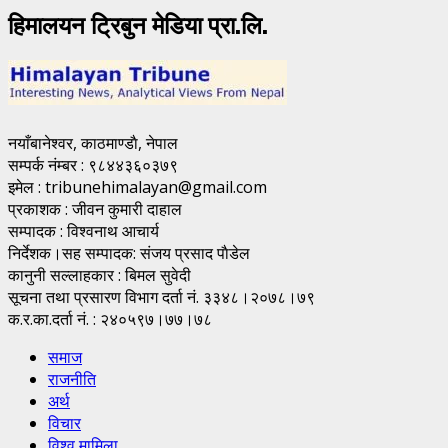
हिमालयन ट्रिबुन मेडिया प्रा.लि.
नयाँबानेश्वर, काठमाण्डाै, नेपाल
सम्पर्क नंम्बर : ९८४४३६०३७९
इमेल : tribunehimalayan@gmail.com
प्रकाशक : जीवन कुमारी दाहाल
सम्पादक : विश्वनाथ आचार्य
निर्देशक।सह सम्पादक: संजय प्रसाद पाैडेल
कानुनी सल्लाहकार : बिमल सुवेदी
सूचना तथा प्रसारण विभाग दर्ता नं. ३३४८।२०७८।७९
क.र.का.दर्ता नं. : २४०५९७।७७।७८
समाज
राजनीति
अर्थ
विचार
विश्व मामिला