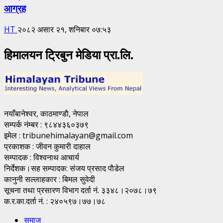
आग्रह
HT
२०८२ असार २१, शनिबार ०७:५३
हिमालयन ट्रिबुन मेडिया प्रा.लि.
नयाँबानेश्वर, काठमाण्डाै, नेपाल
सम्पर्क नंम्बर : ९८४४३६०३७९
इमेल : tribunehimalayan@gmail.com
प्रकाशक : जीवन कुमारी दाहाल
सम्पादक : विश्वनाथ आचार्य
निर्देशक।सह सम्पादक: संजय प्रसाद पाैडेल
कानुनी सल्लाहकार : बिमल सुवेदी
सूचना तथा प्रसारण विभाग दर्ता नं. ३३४८।२०७८।७९
क.र.का.दर्ता नं. : २४०५९७।७७।७८
समाज