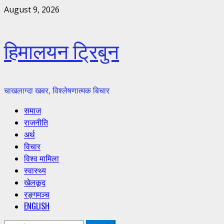
Skip
August 9, 2026
to
content
हिमालयन ट्रिबुन
चाखलाग्दा खबर, विश्लेषणात्मक बिचार
Primary
समाज
Menu
राजनीति
अर्थ
विचार
विश्व मामिला
स्वास्थ्य
खेलकूद
रङ्गमञ्च
ENGLISH