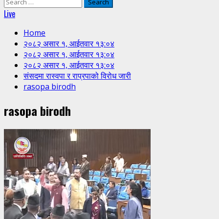
Search
for:
Live
Home
२०८२ असार १, आईतवार १३:०४
२०८२ असार १, आईतवार १३:०४
२०८२ असार १, आईतवार १३:०४
संसदमा रास्वपा र राप्रपाको विरोध जारी
rasopa birodh
rasopa birodh