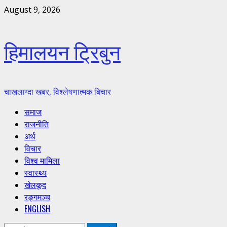
Skip
August 9, 2026
to
content
हिमालयन ट्रिबुन
चाखलाग्दा खबर, विश्लेषणात्मक बिचार
Primary
समाज
Menu
राजनीति
अर्थ
विचार
विश्व मामिला
स्वास्थ्य
खेलकूद
रङ्गमञ्च
ENGLISH