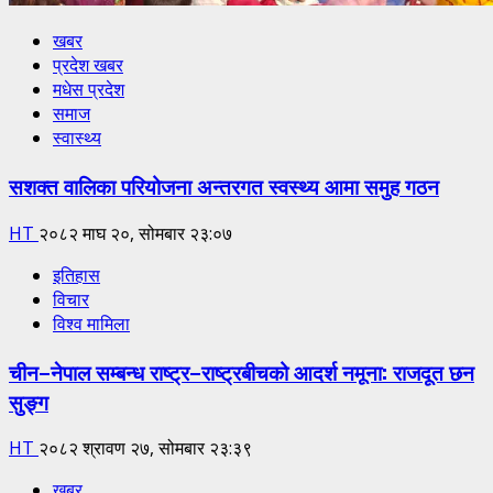
खबर
प्रदेश खबर
मधेस प्रदेश
समाज
स्वास्थ्य
सशक्त वालिका परियोजना अन्तरगत स्वस्थ्य आमा समुह गठन
HT
२०८२ माघ २०, सोमबार २३:०७
इतिहास
विचार
विश्व मामिला
चीन–नेपाल सम्बन्ध राष्ट्र–राष्ट्रबीचको आदर्श नमूना: राजदूत छन
सुङ्ग
HT
२०८२ श्रावण २७, सोमबार २३:३९
खबर