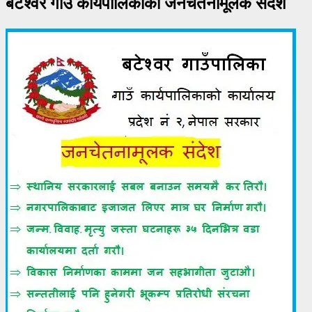
बटेश्वर गाउँ कार्यपालिकाको जनचेतनामूलक संदेश