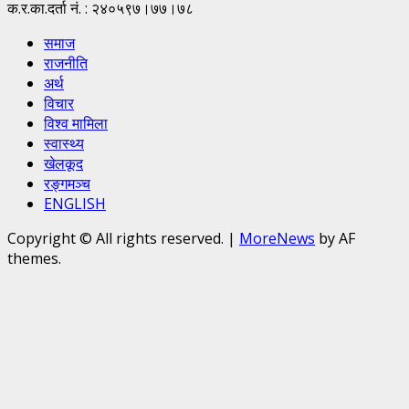
क.र.का.दर्ता नं. : २४०५९७।७७।७८
समाज
राजनीति
अर्थ
विचार
विश्व मामिला
स्वास्थ्य
खेलकूद
रङ्गमञ्च
ENGLISH
Copyright © All rights reserved.
|
MoreNews
by AF
themes.