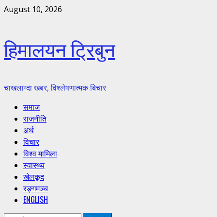
Skip
August 10, 2026
to
content
हिमालयन ट्रिबुन
चाखलाग्दा खबर, विश्लेषणात्मक बिचार
Primary
समाज
Menu
राजनीति
अर्थ
विचार
विश्व मामिला
स्वास्थ्य
खेलकूद
रङ्गमञ्च
ENGLISH