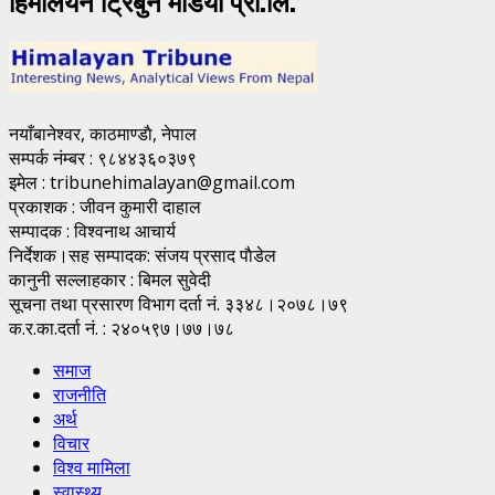
नयाँबानेश्वर, काठमाण्डाै, नेपाल
सम्पर्क नंम्बर : ९८४४३६०३७९
इमेल : tribunehimalayan@gmail.com
प्रकाशक : जीवन कुमारी दाहाल
सम्पादक : विश्वनाथ आचार्य
निर्देशक।सह सम्पादक: संजय प्रसाद पाैडेल
कानुनी सल्लाहकार : बिमल सुवेदी
सूचना तथा प्रसारण विभाग दर्ता नं. ३३४८।२०७८।७९
क.र.का.दर्ता नं. : २४०५९७।७७।७८
समाज
राजनीति
अर्थ
विचार
विश्व मामिला
स्वास्थ्य