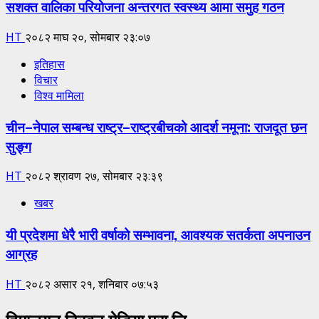
सशक्त वालिका परियोजना अन्तरगत स्वस्थ्य आमा समुह गठन
HT
२०८२ माघ २०, सोमबार २३:०७
इतिहास
विचार
विश्व मामिला
चीन–नेपाल सम्बन्ध राष्ट्र–राष्ट्रबीचको आदर्श नमूना: राजदूत छन
सुङ्ग
HT
२०८२ श्रावण २७, सोमबार २३:३९
खबर
यी प्रदेशमा धेरै भारी वर्षाको सम्भावना, आवश्यक सतर्कता अपनाउन
आग्रह
HT
२०८२ असार २१, शनिबार ०७:५३
हिमालयन ट्रिबुन मेडिया प्रा.लि.