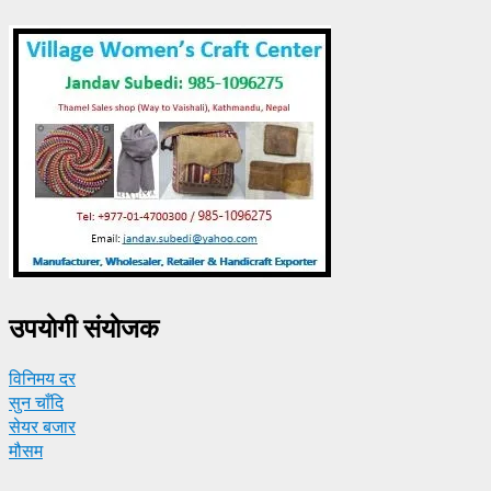
उपयाेगी संयाेजक
विनिमय दर
सुन चाँदि
सेयर बजार
मौसम