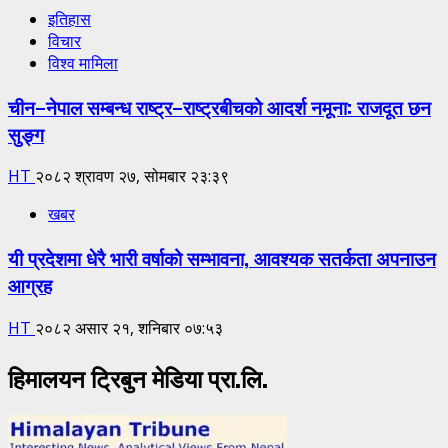
इतिहास
विचार
विश्व मामिला
चीन–नेपाल सम्बन्ध राष्ट्र–राष्ट्रबीचको आदर्श नमूना: राजदूत छन
सुङ्ग
HT
२०८२ श्रावण २७, सोमबार २३:३९
खबर
यी प्रदेशमा धेरै भारी वर्षाको सम्भावना, आवश्यक सतर्कता अपनाउन
आग्रह
HT
२०८२ असार २१, शनिबार ०७:५३
हिमालयन ट्रिबुन मेडिया प्रा.लि.