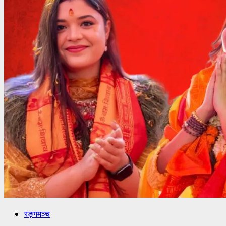
रङ्गमञ्च