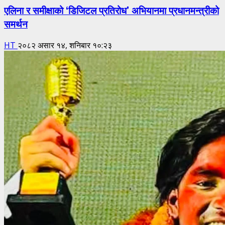
एलिना र समीक्षाको ‘डिजिटल प्रतिरोध’ अभियानमा प्रधानमन्त्रीको
समर्थन
HT
२०८२ असार १४, शनिबार १०:२३