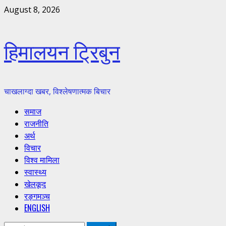
Skip
August 8, 2026
to
content
हिमालयन ट्रिबुन
चाखलाग्दा खबर, विश्लेषणात्मक बिचार
Primary
समाज
Menu
राजनीति
अर्थ
विचार
विश्व मामिला
स्वास्थ्य
खेलकूद
रङ्गमञ्च
ENGLISH