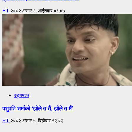
HT
२०८२ असार ८, आईतवार ०८:०७
रङ्गमञ्च
पशुपति शर्माको ‘झोले त तैं, झोले त मैं’
HT
२०८२ असार ५, बिहीबार १२:०२