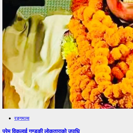
रङ्गमञ्च
प्रेम विकलाई गण्डकी लोकताराको उपाधि