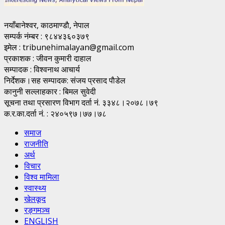
नयाँबानेश्वर, काठमाण्डाै, नेपाल
सम्पर्क नंम्बर : ९८४४३६०३७९
इमेल : tribunehimalayan@gmail.com
प्रकाशक : जीवन कुमारी दाहाल
सम्पादक : विश्वनाथ आचार्य
निर्देशक।सह सम्पादक: संजय प्रसाद पाैडेल
कानुनी सल्लाहकार : बिमल सुवेदी
सूचना तथा प्रसारण विभाग दर्ता नं. ३३४८।२०७८।७९
क.र.का.दर्ता नं. : २४०५९७।७७।७८
समाज
राजनीति
अर्थ
विचार
विश्व मामिला
स्वास्थ्य
खेलकूद
रङ्गमञ्च
ENGLISH