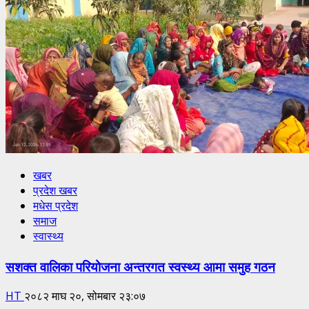
खबर
प्रदेश खबर
मधेस प्रदेश
समाज
स्वास्थ्य
सशक्त वालिका परियोजना अन्तरगत स्वस्थ्य आमा समुह गठन
HT
२०८२ माघ २०, सोमबार २३:०७