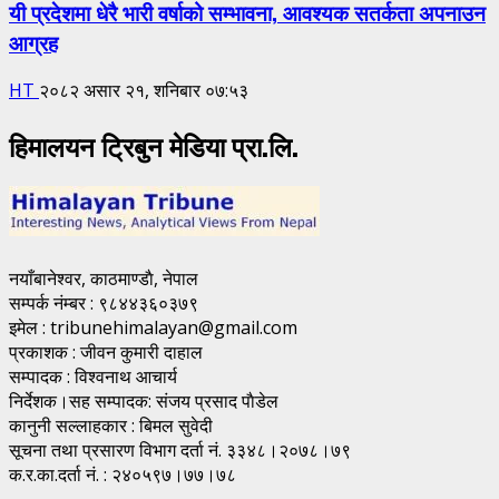
यी प्रदेशमा धेरै भारी वर्षाको सम्भावना, आवश्यक सतर्कता अपनाउन
आग्रह
HT
२०८२ असार २१, शनिबार ०७:५३
हिमालयन ट्रिबुन मेडिया प्रा.लि.
नयाँबानेश्वर, काठमाण्डाै, नेपाल
सम्पर्क नंम्बर : ९८४४३६०३७९
इमेल : tribunehimalayan@gmail.com
प्रकाशक : जीवन कुमारी दाहाल
सम्पादक : विश्वनाथ आचार्य
निर्देशक।सह सम्पादक: संजय प्रसाद पाैडेल
कानुनी सल्लाहकार : बिमल सुवेदी
सूचना तथा प्रसारण विभाग दर्ता नं. ३३४८।२०७८।७९
क.र.का.दर्ता नं. : २४०५९७।७७।७८