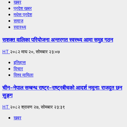
खबर
प्रदेश खबर
मधेस प्रदेश
समाज
स्वास्थ्य
सशक्त वालिका परियोजना अन्तरगत स्वस्थ्य आमा समुह गठन
HT
२०८२ माघ २०, सोमबार २३:०७
इतिहास
विचार
विश्व मामिला
चीन–नेपाल सम्बन्ध राष्ट्र–राष्ट्रबीचको आदर्श नमूना: राजदूत छन
सुङ्ग
HT
२०८२ श्रावण २७, सोमबार २३:३९
खबर