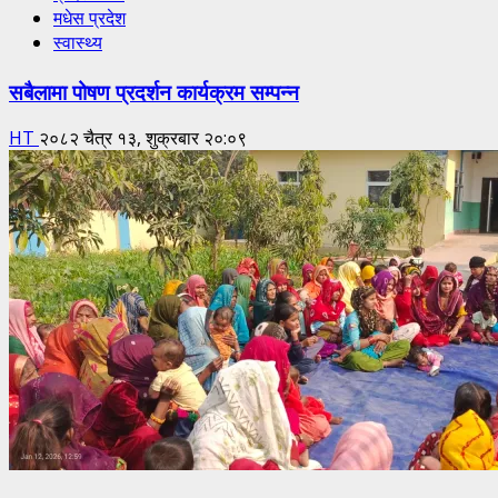
मधेस प्रदेश
स्वास्थ्य
सबैलामा पोषण प्रदर्शन कार्यक्रम सम्पन्न
HT
२०८२ चैत्र १३, शुक्रबार २०:०९