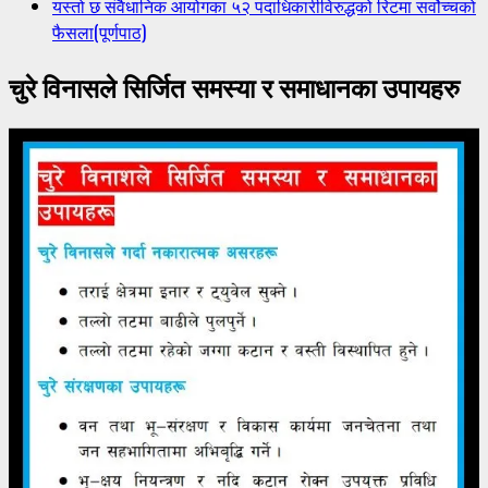
यस्तो छ संवैधानिक आयोगका ५२ पदाधिकारीविरुद्धको रिटमा सर्वोच्चको
फैसला(पूर्णपाठ)
चुरे विनासले सिर्जित समस्या र समाधानका उपायहरु