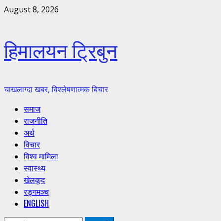
Skip
August 8, 2026
to
content
हिमालयन ट्रिबुन
चाखलाग्दा खबर, विश्लेषणात्मक बिचार
Primary
समाज
Menu
राजनीति
अर्थ
विचार
विश्व मामिला
स्वास्थ्य
खेलकूद
रङ्गमञ्च
ENGLISH