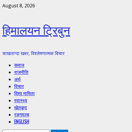
Skip
August 8, 2026
to
content
हिमालयन ट्रिबुन
चाखलाग्दा खबर, विश्लेषणात्मक बिचार
Primary
समाज
Menu
राजनीति
अर्थ
विचार
विश्व मामिला
स्वास्थ्य
खेलकूद
रङ्गमञ्च
ENGLISH