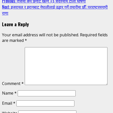
Continue
Previous:
एसिया कप छनोट खेल्ने २३ सदस्यीय टोली घोषणा
Next:
इजरायल र इरानबाट नेपालीलाई उद्धार गर्ने तयारीमा छौँः परराष्ट्रमन्त्री
Reading
राणा
Leave a Reply
Your email address will not be published.
Required fields
are marked
*
Comment
*
Name
*
Email
*