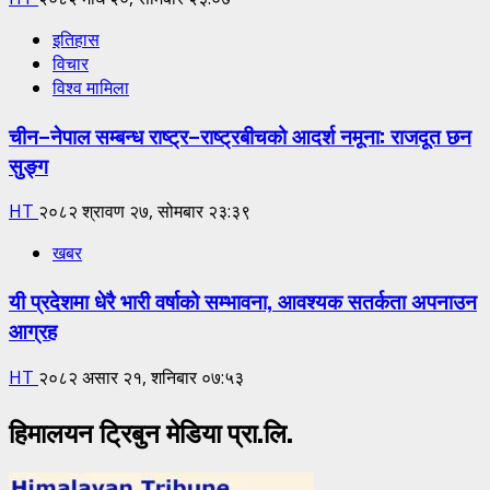
इतिहास
विचार
विश्व मामिला
चीन–नेपाल सम्बन्ध राष्ट्र–राष्ट्रबीचको आदर्श नमूना: राजदूत छन
सुङ्ग
HT
२०८२ श्रावण २७, सोमबार २३:३९
खबर
यी प्रदेशमा धेरै भारी वर्षाको सम्भावना, आवश्यक सतर्कता अपनाउन
आग्रह
HT
२०८२ असार २१, शनिबार ०७:५३
हिमालयन ट्रिबुन मेडिया प्रा.लि.