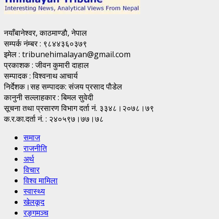
नयाँबानेश्वर, काठमाण्डाै, नेपाल
सम्पर्क नंम्बर : ९८४४३६०३७९
इमेल : tribunehimalayan@gmail.com
प्रकाशक : जीवन कुमारी दाहाल
सम्पादक : विश्वनाथ आचार्य
निर्देशक।सह सम्पादक: संजय प्रसाद पाैडेल
कानुनी सल्लाहकार : बिमल सुवेदी
सूचना तथा प्रसारण विभाग दर्ता नं. ३३४८।२०७८।७९
क.र.का.दर्ता नं. : २४०५९७।७७।७८
समाज
राजनीति
अर्थ
विचार
विश्व मामिला
स्वास्थ्य
खेलकूद
रङ्गमञ्च