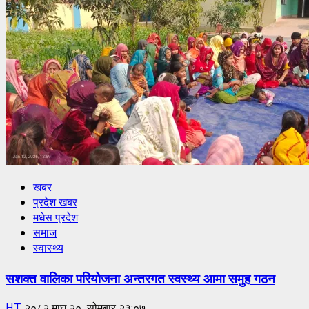
खबर
प्रदेश खबर
मधेस प्रदेश
समाज
स्वास्थ्य
सशक्त वालिका परियोजना अन्तरगत स्वस्थ्य आमा समुह गठन
HT
२०८२ माघ २०, सोमबार २३:०७