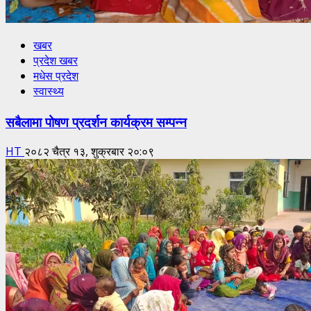
खबर
प्रदेश खबर
मधेस प्रदेश
स्वास्थ्य
सबैलामा पोषण प्रदर्शन कार्यक्रम सम्पन्न
HT
२०८२ चैत्र १३, शुक्रबार २०:०९