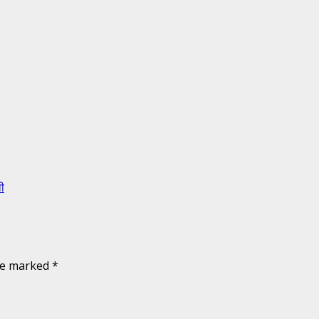
ली
are marked
*