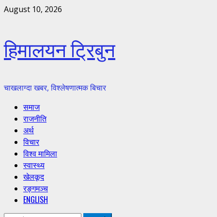
Skip
August 10, 2026
to
content
हिमालयन ट्रिबुन
चाखलाग्दा खबर, विश्लेषणात्मक बिचार
Primary
समाज
Menu
राजनीति
अर्थ
विचार
विश्व मामिला
स्वास्थ्य
खेलकूद
रङ्गमञ्च
ENGLISH