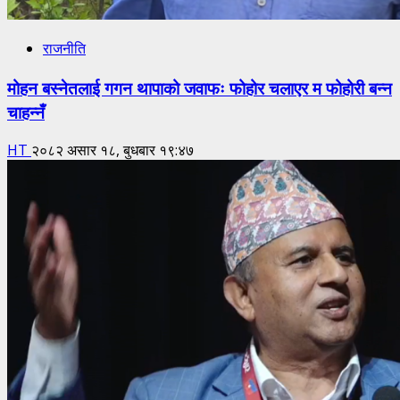
राजनीति
मोहन बस्नेतलाई गगन थापाको जवाफः फोहोर चलाएर म फोहोरी बन्न
चाहन्नँ
HT
२०८२ असार १८, बुधबार १९:४७