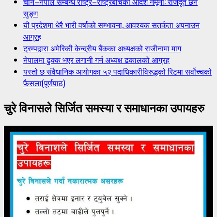
चीन–नेपाल सम्बन्ध राष्ट्र–राष्ट्रबीचको आदर्श नमूना: राजदूत छन
सुङ्ग
यी प्रदेशमा धेरै भारी वर्षाको सम्भावना, आवश्यक सतर्कता अपनाउन
आग्रह
ट्रम्पद्वारा अमेरिकी केन्द्रीय बैंकका अध्यक्षको राजीनामा माग
नेपालमा ढुक्क भएर लगानी गर्न अध्यक्ष ढकालको आग्रह
यस्तो छ संवैधानिक आयोगका ५२ पदाधिकारीविरुद्धको रिटमा सर्वोच्चको
फैसला(पूर्णपाठ)
चुरे विनासले सिर्जित समस्या र समाधानका उपायहरु