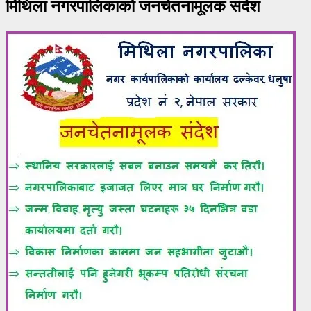
मिथिला नगरपालिकाको जनचेतनामूलक संदेश