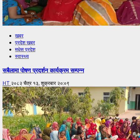
खबर
प्रदेश खबर
मधेस प्रदेश
स्वास्थ्य
सबैलामा पोषण प्रदर्शन कार्यक्रम सम्पन्न
HT
२०८२ चैत्र १३, शुक्रबार २०:०९