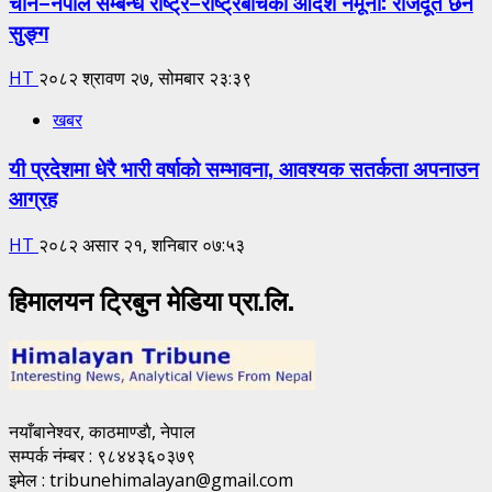
चीन–नेपाल सम्बन्ध राष्ट्र–राष्ट्रबीचको आदर्श नमूना: राजदूत छन
सुङ्ग
HT
२०८२ श्रावण २७, सोमबार २३:३९
खबर
यी प्रदेशमा धेरै भारी वर्षाको सम्भावना, आवश्यक सतर्कता अपनाउन
आग्रह
HT
२०८२ असार २१, शनिबार ०७:५३
हिमालयन ट्रिबुन मेडिया प्रा.लि.
नयाँबानेश्वर, काठमाण्डाै, नेपाल
सम्पर्क नंम्बर : ९८४४३६०३७९
इमेल : tribunehimalayan@gmail.com