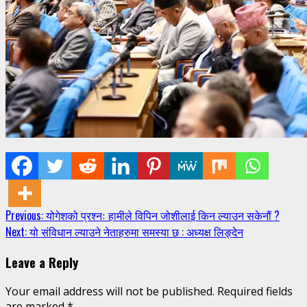
Continue
Previous:
योगेशको प्रश्नः हामीले विपिन जोशीलाई किन ल्याउन सकेनौं ?
Next:
यो संविधान ल्याउने नेताहरुमा समस्या छ : अध्यक्ष लिङ्देन
Reading
Leave a Reply
Your email address will not be published.
Required fields
are marked
*