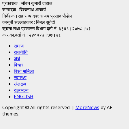
प्रकाशक : जीवन कुमारी दाहाल
सम्पादक : विश्वनाथ आचार्य
निर्देशक।सह सम्पादक: संजय प्रसाद पाैडेल
कानुनी सल्लाहकार : बिमल सुवेदी
सूचना तथा प्रसारण विभाग दर्ता नं. ३३४८।२०७८।७९
क.र.का.दर्ता नं. : २४०५९७।७७।७८
समाज
राजनीति
अर्थ
विचार
विश्व मामिला
स्वास्थ्य
खेलकूद
रङ्गमञ्च
ENGLISH
Copyright © All rights reserved.
|
MoreNews
by AF
themes.