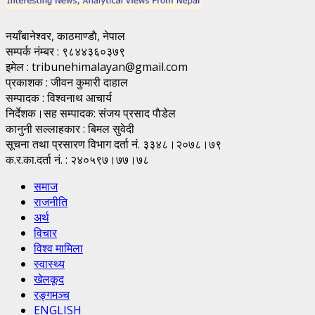
नयाँबानेश्वर, काठमाण्डाै, नेपाल
सम्पर्क नंम्बर : ९८४४३६०३७९
इमेल : tribunehimalayan@gmail.com
प्रकाशक : जीवन कुमारी दाहाल
सम्पादक : विश्वनाथ आचार्य
निर्देशक।सह सम्पादक: संजय प्रसाद पाैडेल
कानुनी सल्लाहकार : बिमल सुवेदी
सूचना तथा प्रसारण विभाग दर्ता नं. ३३४८।२०७८।७९
क.र.का.दर्ता नं. : २४०५९७।७७।७८
समाज
राजनीति
अर्थ
विचार
विश्व मामिला
स्वास्थ्य
खेलकूद
रङ्गमञ्च
ENGLISH