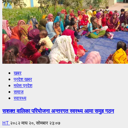
खबर
प्रदेश खबर
मधेस प्रदेश
समाज
स्वास्थ्य
सशक्त वालिका परियोजना अन्तरगत स्वस्थ्य आमा समुह गठन
HT
२०८२ माघ २०, सोमबार २३:०७