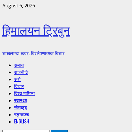
Skip
August 6, 2026
to
content
हिमालयन ट्रिबुन
चाखलाग्दा खबर, विश्लेषणात्मक बिचार
Primary
समाज
Menu
राजनीति
अर्थ
विचार
विश्व मामिला
स्वास्थ्य
खेलकूद
रङ्गमञ्च
ENGLISH