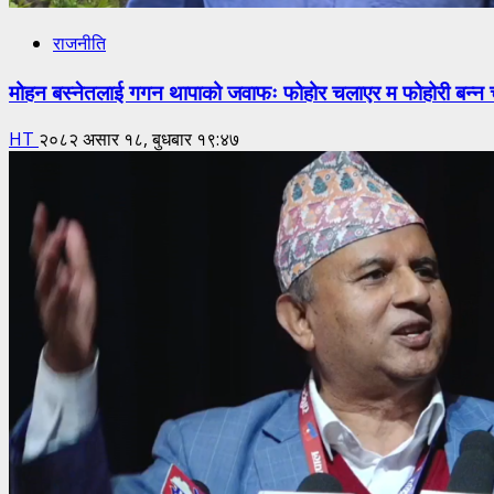
राजनीति
मोहन बस्नेतलाई गगन थापाको जवाफः फोहोर चलाएर म फोहोरी बन्न च
HT
२०८२ असार १८, बुधबार १९:४७