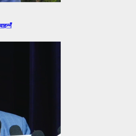
ाहन्नँ