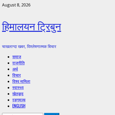
Skip
August 8, 2026
to
content
हिमालयन ट्रिबुन
चाखलाग्दा खबर, विश्लेषणात्मक बिचार
Primary
समाज
Menu
राजनीति
अर्थ
विचार
विश्व मामिला
स्वास्थ्य
खेलकूद
रङ्गमञ्च
ENGLISH