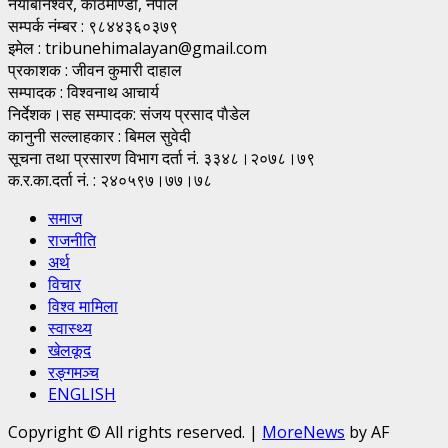
नयाँबानेश्वर, काठमाण्डाै, नेपाल
सम्पर्क नंम्बर : ९८४४३६०३७९
इमेल : tribunehimalayan@gmail.com
प्रकाशक : जीवन कुमारी दाहाल
सम्पादक : विश्वनाथ आचार्य
निर्देशक।सह सम्पादक: संजय प्रसाद पाैडेल
कानुनी सल्लाहकार : बिमल सुवेदी
सूचना तथा प्रसारण विभाग दर्ता नं. ३३४८।२०७८।७९
क.र.का.दर्ता नं. : २४०५९७।७७।७८
समाज
राजनीति
अर्थ
विचार
विश्व मामिला
स्वास्थ्य
खेलकूद
रङ्गमञ्च
ENGLISH
Copyright © All rights reserved.
|
MoreNews
by AF