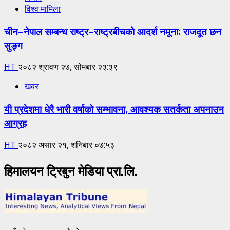
विश्व मामिला
चीन–नेपाल सम्बन्ध राष्ट्र–राष्ट्रबीचको आदर्श नमूना: राजदूत छन
सुङ्ग
HT
२०८२ श्रावण २७, सोमबार २३:३९
खबर
यी प्रदेशमा धेरै भारी वर्षाको सम्भावना, आवश्यक सतर्कता अपनाउन
आग्रह
HT
२०८२ असार २१, शनिबार ०७:५३
हिमालयन ट्रिबुन मेडिया प्रा.लि.