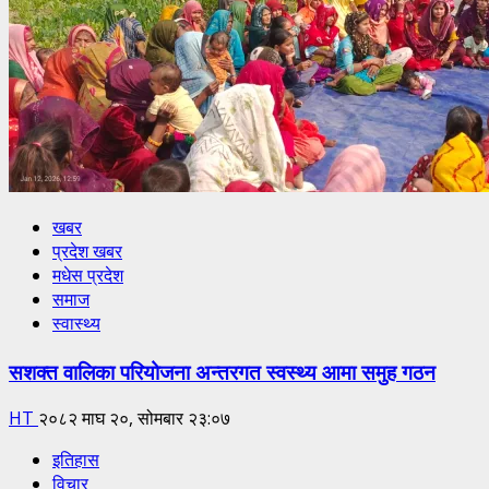
खबर
प्रदेश खबर
मधेस प्रदेश
समाज
स्वास्थ्य
सशक्त वालिका परियोजना अन्तरगत स्वस्थ्य आमा समुह गठन
HT
२०८२ माघ २०, सोमबार २३:०७
इतिहास
विचार