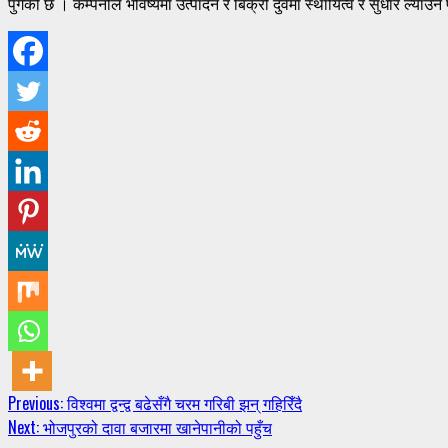
पुगेको छ । कम्पनीले भविष्यमा उत्पादन र बिक्री दुवैमा स्थायित्व र सुधार ल्याउने
Continue
Previous:
विश्वमा द्वन्द्व बढेसँगै चरम गरिबी झन् गहिरिँदै
Next:
भोजपुरको दावा बजारमा खानेपानीको पहुँच
Reading