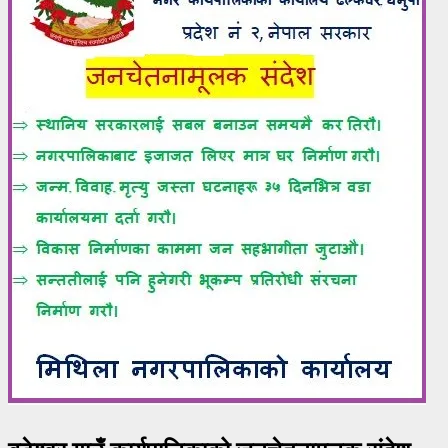
बटेश्वर गाउँ कार्यपालिकाको जनचेतनामूलक संदेश