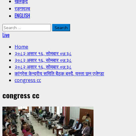
खेलकूद
रङ्गमञ्च
ENGLISH
Search
for:
Live
Home
२०८२ असार १६, सोमबार ०७:३८
२०८२ असार १६, सोमबार ०७:३८
२०८२ असार १६, सोमबार ०७:३८
कांग्रेस केन्द्रीय समिति बैठक बस्दै, यस्ता छन् एजेण्डा
congress cc
congress cc