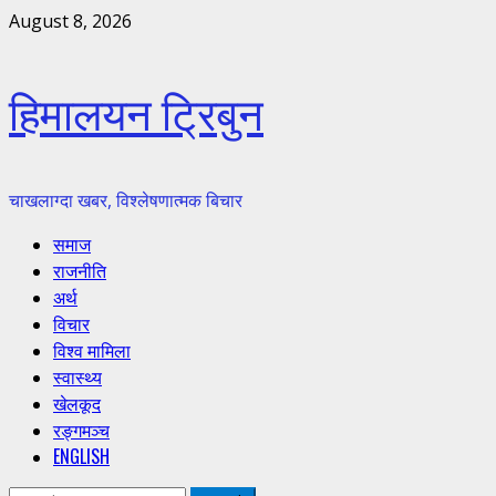
Skip
August 8, 2026
to
content
हिमालयन ट्रिबुन
चाखलाग्दा खबर, विश्लेषणात्मक बिचार
Primary
समाज
Menu
राजनीति
अर्थ
विचार
विश्व मामिला
स्वास्थ्य
खेलकूद
रङ्गमञ्च
ENGLISH