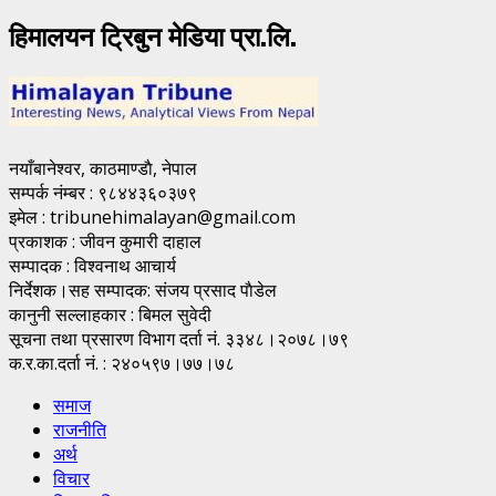
हिमालयन ट्रिबुन मेडिया प्रा.लि.
नयाँबानेश्वर, काठमाण्डाै, नेपाल
सम्पर्क नंम्बर : ९८४४३६०३७९
इमेल : tribunehimalayan@gmail.com
प्रकाशक : जीवन कुमारी दाहाल
सम्पादक : विश्वनाथ आचार्य
निर्देशक।सह सम्पादक: संजय प्रसाद पाैडेल
कानुनी सल्लाहकार : बिमल सुवेदी
सूचना तथा प्रसारण विभाग दर्ता नं. ३३४८।२०७८।७९
क.र.का.दर्ता नं. : २४०५९७।७७।७८
समाज
राजनीति
अर्थ
विचार