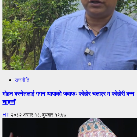
राजनीति
मोहन बस्नेतलाई गगन थापाको जवाफः फोहोर चलाएर म फोहोरी बन्न
चाहन्नँ
HT
२०८२ असार १८, बुधबार १९:४७