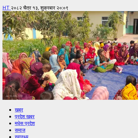
HT
२०८२ चैत्र १३, शुक्रबार २०:०९
खबर
प्रदेश खबर
मधेस प्रदेश
समाज
स्वास्थ्य