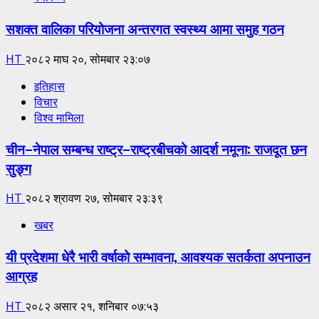
सशक्त वालिका परियोजना अन्तरगत स्वस्थ्य आमा समुह गठन
HT
२०८२ माघ २०, सोमबार २३:०७
इतिहास
विचार
विश्व मामिला
चीन–नेपाल सम्बन्ध राष्ट्र–राष्ट्रबीचको आदर्श नमूना: राजदूत छन
सुङ्ग
HT
२०८२ श्रावण २७, सोमबार २३:३९
खबर
यी प्रदेशमा धेरै भारी वर्षाको सम्भावना, आवश्यक सतर्कता अपनाउन
आग्रह
HT
२०८२ असार २१, शनिबार ०७:५३