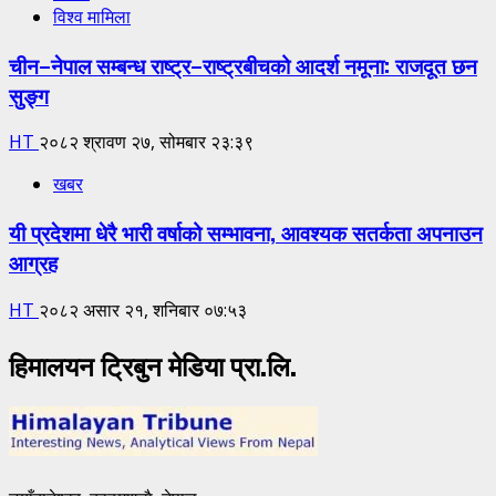
विश्व मामिला
चीन–नेपाल सम्बन्ध राष्ट्र–राष्ट्रबीचको आदर्श नमूना: राजदूत छन
सुङ्ग
HT
२०८२ श्रावण २७, सोमबार २३:३९
खबर
यी प्रदेशमा धेरै भारी वर्षाको सम्भावना, आवश्यक सतर्कता अपनाउन
आग्रह
HT
२०८२ असार २१, शनिबार ०७:५३
हिमालयन ट्रिबुन मेडिया प्रा.लि.