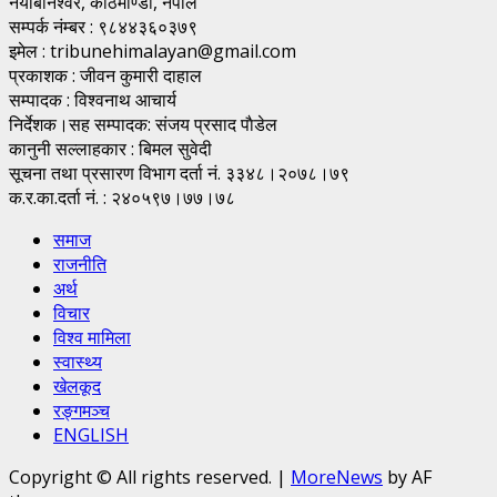
नयाँबानेश्वर, काठमाण्डाै, नेपाल
सम्पर्क नंम्बर : ९८४४३६०३७९
इमेल : tribunehimalayan@gmail.com
प्रकाशक : जीवन कुमारी दाहाल
सम्पादक : विश्वनाथ आचार्य
निर्देशक।सह सम्पादक: संजय प्रसाद पाैडेल
कानुनी सल्लाहकार : बिमल सुवेदी
सूचना तथा प्रसारण विभाग दर्ता नं. ३३४८।२०७८।७९
क.र.का.दर्ता नं. : २४०५९७।७७।७८
समाज
राजनीति
अर्थ
विचार
विश्व मामिला
स्वास्थ्य
खेलकूद
रङ्गमञ्च
ENGLISH
Copyright © All rights reserved.
|
MoreNews
by AF