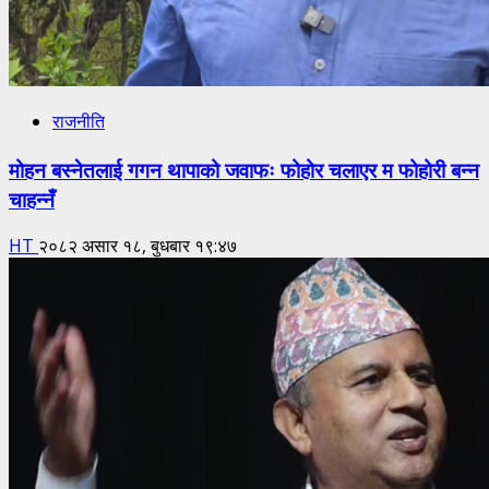
राजनीति
मोहन बस्नेतलाई गगन थापाको जवाफः फोहोर चलाएर म फोहोरी बन्न
चाहन्नँ
HT
२०८२ असार १८, बुधबार १९:४७