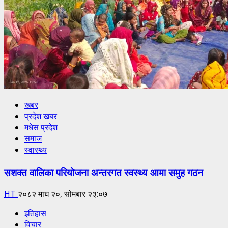
खबर
प्रदेश खबर
मधेस प्रदेश
समाज
स्वास्थ्य
सशक्त वालिका परियोजना अन्तरगत स्वस्थ्य आमा समुह गठन
HT
२०८२ माघ २०, सोमबार २३:०७
इतिहास
विचार