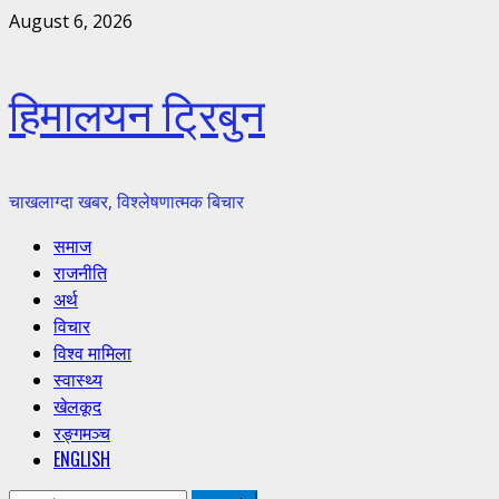
Skip
August 6, 2026
to
content
हिमालयन ट्रिबुन
चाखलाग्दा खबर, विश्लेषणात्मक बिचार
Primary
समाज
Menu
राजनीति
अर्थ
विचार
विश्व मामिला
स्वास्थ्य
खेलकूद
रङ्गमञ्च
ENGLISH