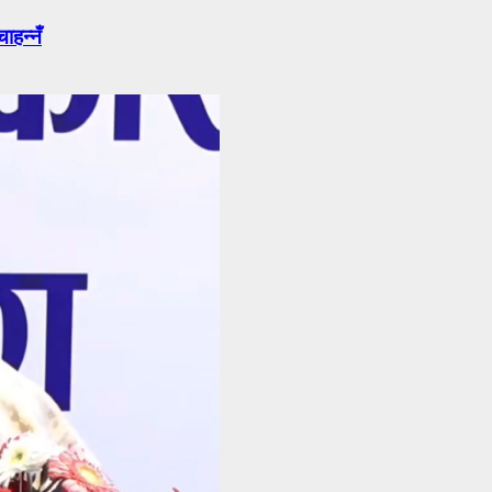
ाहन्नँ