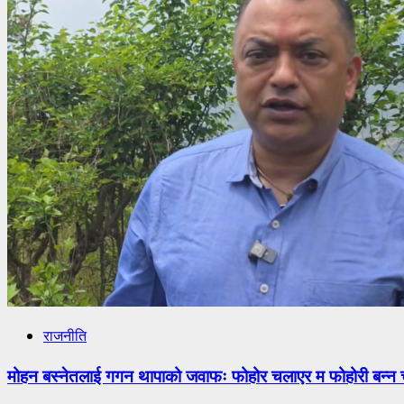
राजनीति
मोहन बस्नेतलाई गगन थापाको जवाफः फोहोर चलाएर म फोहोरी बन्न च