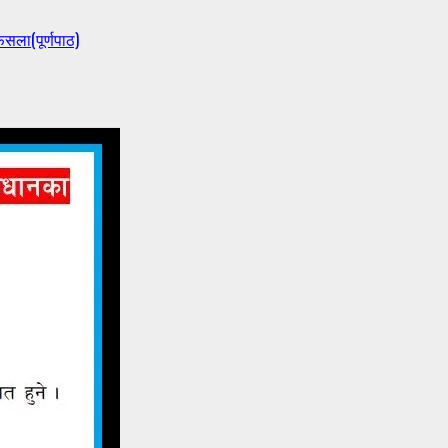
ैसला(पूर्णपाठ)