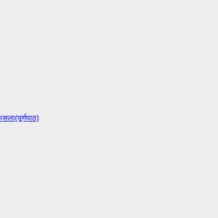
ैसला(पूर्णपाठ)