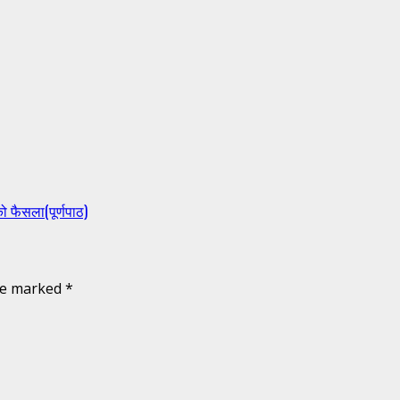
ो फैसला(पूर्णपाठ)
are marked
*